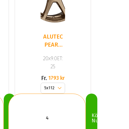
ALUTEC
PEARL
Bronze
20x9.0ET:
25
Fr.
1793 kr
Köp
Köp
Nu
Nu