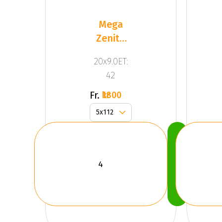
Mega
Zenith
Anthracite
20x9.0ET:
Grey
42
Fr.
1800 kr
Köp
Nu