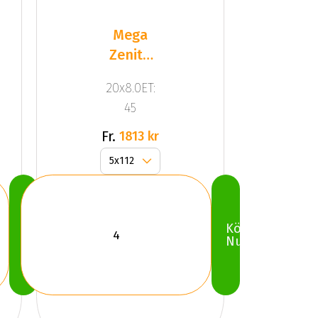
Mega
Zenith
Dark
20x8.0ET:
Silver
45
Fr.
1813 kr
Köp
Köp
Nu
Nu