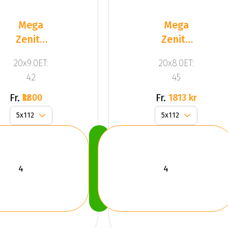
Mega
Mega
Zenith
Zenith
Anthracite
Dark
20x9.0ET:
20x8.0ET:
Grey
Silver
42
45
Fr.
Fr.
1800 kr
1813 kr
Köp
Nu