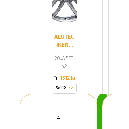
ALUTEC
IKENU
Gloss
20x8.5ET:
Gray
48
Fr.
1512 kr
Köp
Nu