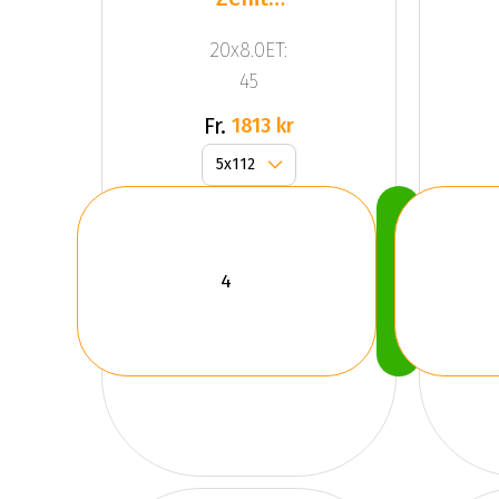
Anthracite
20x8.0ET:
Grey
45
Fr.
1813 kr
Köp
Nu