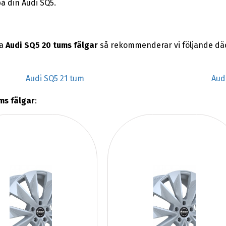
å din Audi SQ5.
na
Audi SQ5 20 tums fälgar
så rekommenderar vi följande dä
Audi SQ5 21 tum
Aud
ms fälgar
: