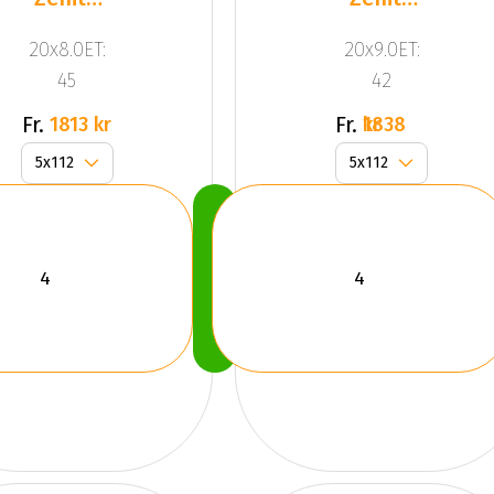
Anthracite
Anthracite
20x8.0ET:
20x9.0ET:
Grey
Grey
45
42
Front
Fr.
Fr.
1813 kr
1838 kr
Köp
Nu