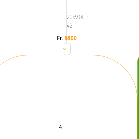
Zenith
Anthracite
20x9.0ET:
Grey
42
Fr.
1800 kr