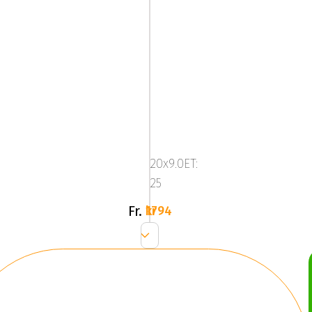
ALUTEC
PEARL
Bronze
20x9.0ET:
25
Fr.
1794 kr