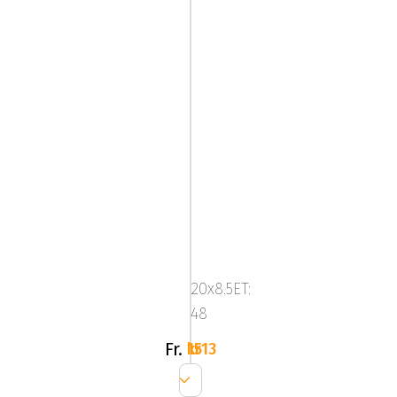
ALUTEC
IKENU
Gloss
20x8.5ET:
Gray
48
Fr.
1513 kr