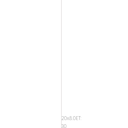
Mega
Zenith
Dark
20x8.0ET:
Silver
30