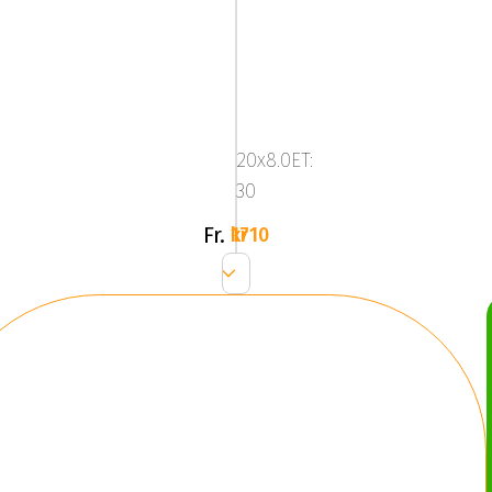
Mega
Zenith
Dark
20x8.0ET:
Silver
30
Fr.
1710 kr