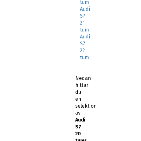
tum
Audi
S7
21
tum
Audi
S7
22
tum
Nedan
hittar
du
en
selektion
av
Audi
S7
20
tums