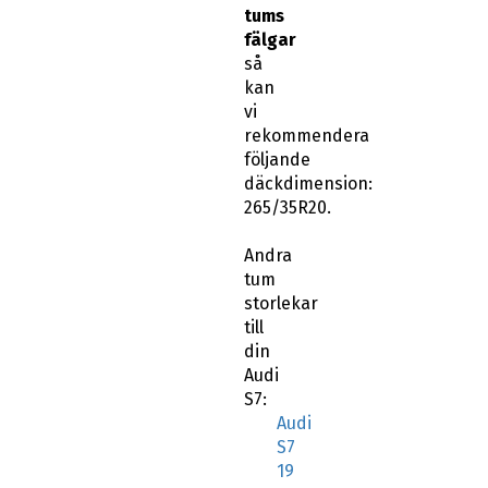
tums
fälgar
så
kan
vi
rekommendera
följande
däckdimension:
265/35R20.
Andra
tum
storlekar
till
din
Audi
S7:
Audi
S7
19