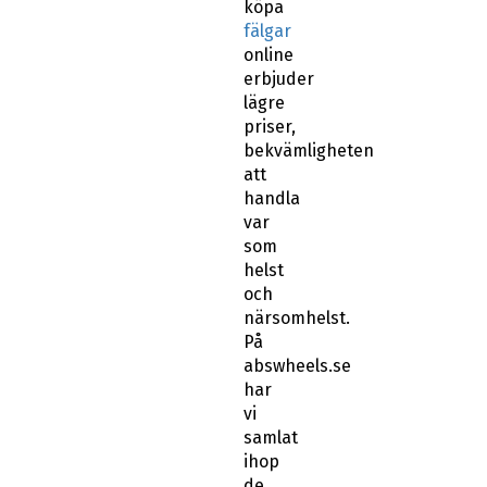
köpa
fälgar
online
erbjuder
lägre
priser,
bekvämligheten
att
handla
var
som
helst
och
närsomhelst.
På
abswheels.se
har
vi
samlat
ihop
de