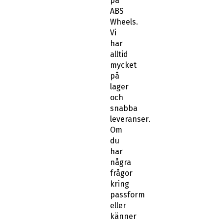
på
ABS
Wheels.
Vi
har
alltid
mycket
på
lager
och
snabba
leveranser.
Om
du
har
några
frågor
kring
passform
eller
känner