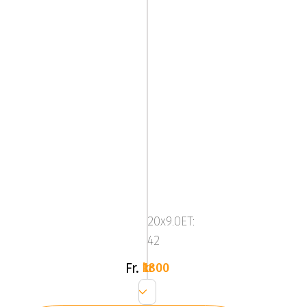
Mega
Zenith
Anthracite
20x9.0ET:
Grey
42
Fr.
1800 kr