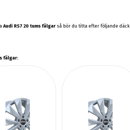
na
Audi RS7 20 tums fälgar
så bör du titta efter följande däc
s fälgar
: