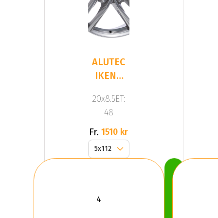
ALUTEC
IKENU
Gloss
20x8.5ET:
Gray
48
Fr.
1510 kr
Köp
Nu