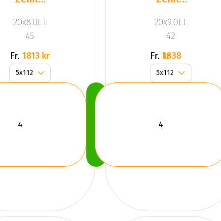
Anthracite
Anthracite
20x8.0ET:
20x9.0ET:
Grey
Grey
45
42
Front
Fr.
Fr.
1813 kr
1838 kr
Köp
Nu