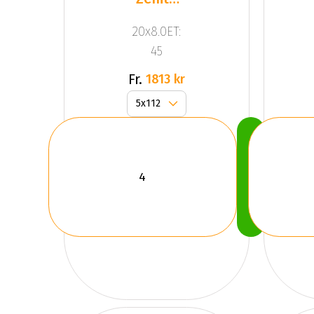
Anthracite
20x8.0ET:
Grey
45
Fr.
1813 kr
Köp
Nu