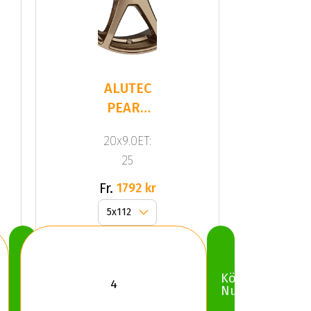
ALUTEC
PEARL
Bronze
20x9.0ET:
25
Fr.
1792 kr
Köp
Köp
Nu
Nu