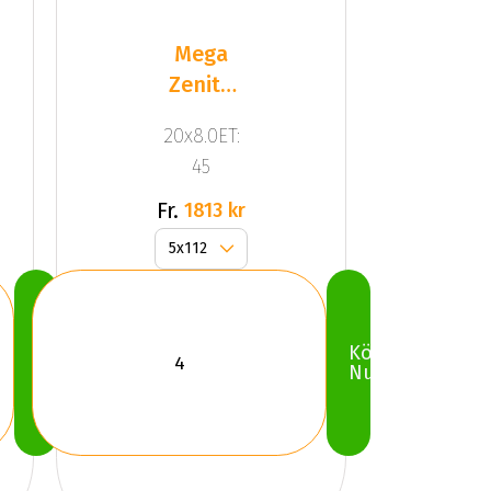
Mega
Zenith
Dark
20x8.0ET:
Silver
45
Fr.
1813 kr
Köp
Köp
Nu
Nu