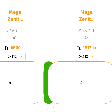
Mega
Mega
Zenith
Zenith
Anthracite
Dark
20x9.0ET:
20x8.0ET:
Grey
Silver
42
45
Fr.
Fr.
1800 kr
1813 kr
Köp
Nu