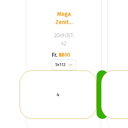
Mega
Zenith
Anthracite
20x9.0ET:
Grey
42
Fr.
1800 kr
Köp
Nu