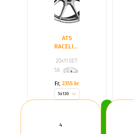
ATS
RACELIGHT
Hyper
20x11.0ET:
Silver
58
Fr.
2355 kr
Köp
Nu