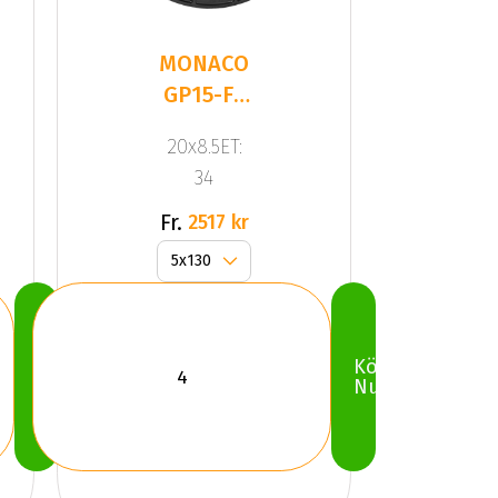
MONACO
GP15-FF
Gloss
20x8.5ET:
Black
34
Fr.
2517 kr
Köp
Köp
Nu
Nu