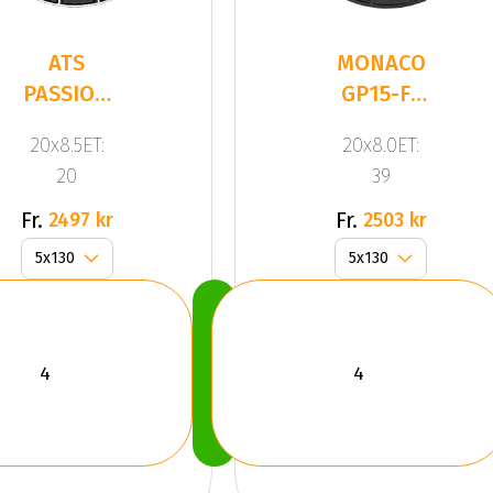
ATS
MONACO
PASSION
GP15-FF
Gloss
Gloss
20x8.5ET:
20x8.0ET:
Black /
Black
20
39
Polished
Fr.
Fr.
2497 kr
2503 kr
Köp
Nu