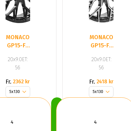
MONACO
MONACO
GP15-FF
GP15-FF
Gloss
Gloss
20x9.0ET:
20x9.0ET:
Black
Black /
56
56
Polis
Fr.
Fr.
2362 kr
2418 kr
Köp
Nu