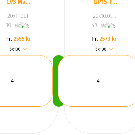
CV3 Matt
GP15-FF
Silver
Gloss
20x11.0ET:
20x10.0ET:
Polish
Black
30
48
Fr.
Fr.
2555 kr
2573 kr
Köp
Nu