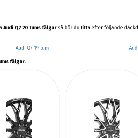
na
Audi Q7 20 tums fälgar
så bör du titta efter följande däc
Audi Q7 19 tum
Aud
tums fälgar
: