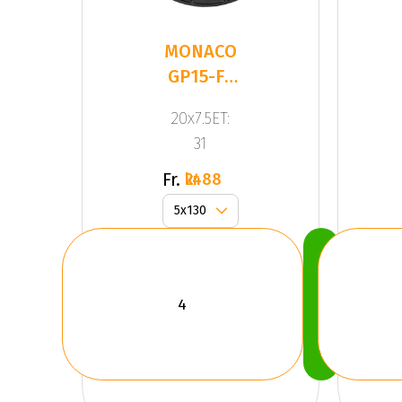
MONACO
GP15-FF
Gloss
20x7.5ET:
Black
31
Fr.
2488 kr
Köp
Nu