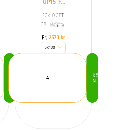
GP15-FF
Gloss
20x10.0ET:
Black
38
Fr.
2573 kr
Köp
Köp
Nu
Nu