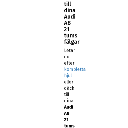
till
dina
Audi
A8
21
tums
fälgar
Letar
du
efter
kompletta
hjul
eller
däck
till
dina
Audi
A8
21
tums