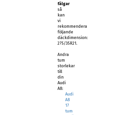
fälgar
så
kan
vi
rekommendera
följande
däckdimension:
275/35R21.
Andra
tum
storlekar
till
din
Audi
A8:
Audi
A8
17
tum