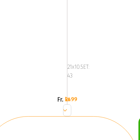
Platinum
580R
-
21x10.5ET:
Carbon
43
Grey/Brushe
Fr.
2499 kr