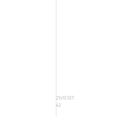
Platinum
33
-
21x10.5ET:
Grey/Br
43
(SET)