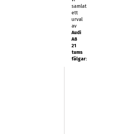
samlat
ett
urval
av
Audi
A8
21
tums
fälgar
: