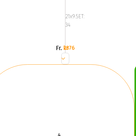
NETTO
GPX
21x9.5ET:
GLOSS
34
BLACK
Fr.
2376 kr