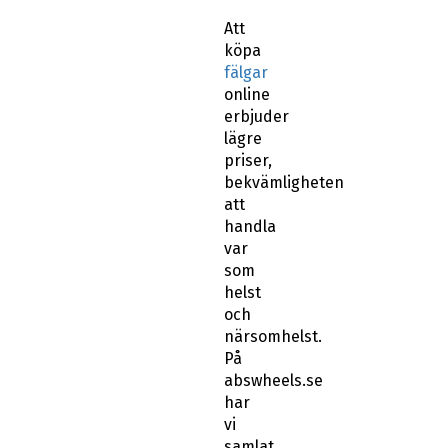
Att
köpa
fälgar
online
erbjuder
lägre
priser,
bekvämligheten
att
handla
var
som
helst
och
närsomhelst.
På
abswheels.se
har
vi
samlat