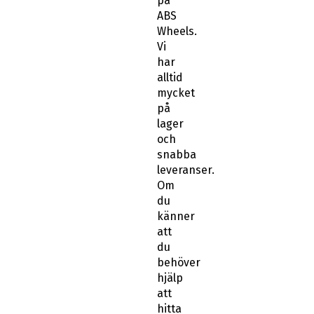
på
ABS
Wheels.
Vi
har
alltid
mycket
på
lager
och
snabba
leveranser.
Om
du
känner
att
du
behöver
hjälp
att
hitta