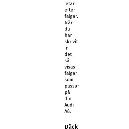
letar
efter
fälgar.
När
du
har
skrivit
in
det
så
visas
fälgar
som
passar
på
din
Audi
A8.
Däck