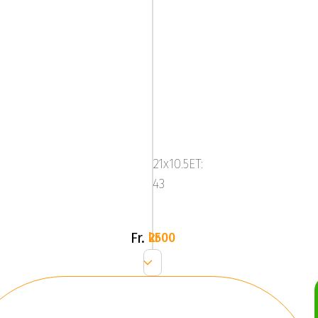
Platinum
33
-
21x10.5ET:
Grey/Br
43
(SET)
Fr.
2500 kr