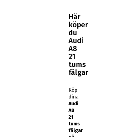
Här
köper
du
Audi
A8
21
tums
fälgar
Köp
dina
Audi
A8
21
tums
fälgar