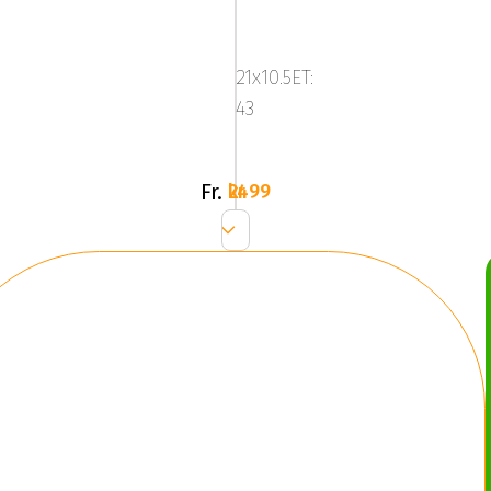
580R
-
21x10.5ET:
Carbon
43
Grey/Brushe
Fr.
2499 kr