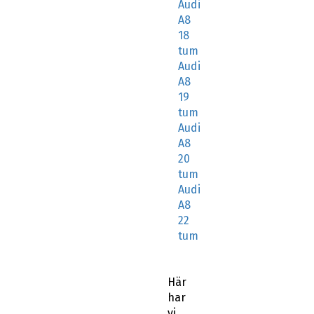
Audi
A8
18
tum
Audi
A8
19
tum
Audi
A8
20
tum
Audi
A8
22
tum
Här
har
vi