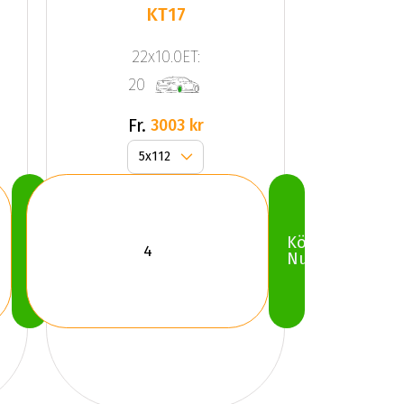
KT17
22x10.0ET:
20
Fr.
3003 kr
Köp
Köp
Nu
Nu