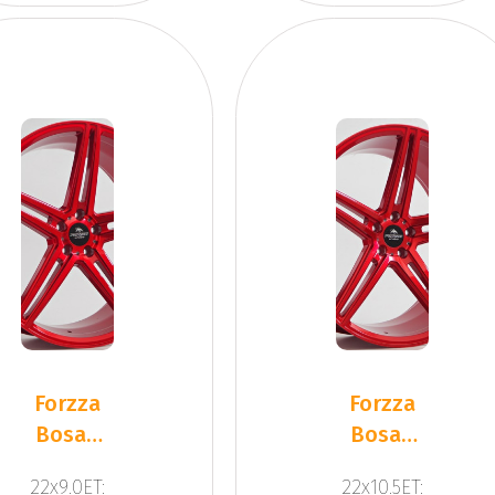
Forzza
Forzza
Bosan
Bosan
Candy
Candy
22x9.0ET:
22x10.5ET: