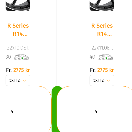
R Series
R Series
R14
R14
Black
Black
22x10.0ET:
22x11.0ET:
Pol
Pol
30
40
Fr.
Fr.
2775 kr
2775 kr
Köp
Nu