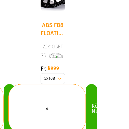
ABS F88
FLOATING
CAP
22x10.5ET:
35
Fr.
2999 kr
Köp
Köp
Nu
Nu