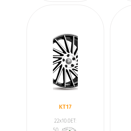
KT17
22x10.0ET:
50