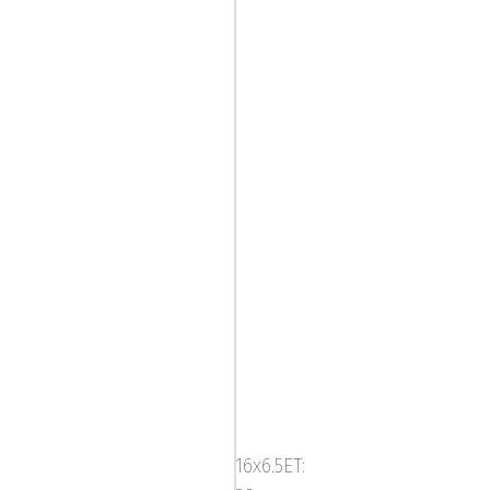
Mega
Virgo
Silver
16x6.5ET: