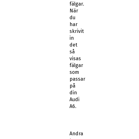
fälgar.
När
du
har
skrivit
in
det
så
visas
fälgar
som
passar
på
din
Audi
A6.
Andra