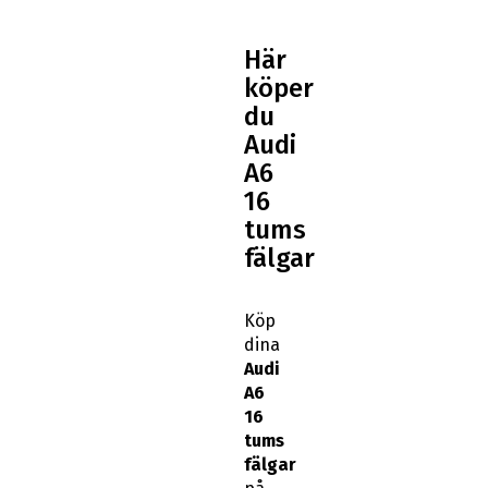
Här
köper
du
Audi
A6
16
tums
fälgar
Köp
dina
Audi
A6
16
tums
fälgar