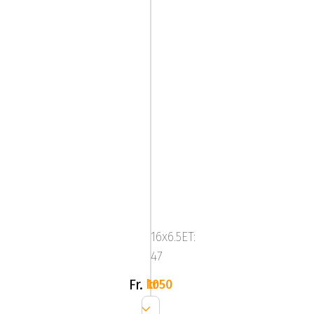
Mega
Virgo
Silver
16x6.5ET:
47
Fr.
1050 kr