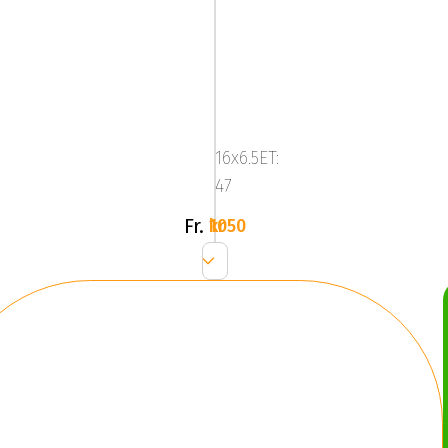
Mega
Virgo
Silver
16x6.5ET:
47
Fr.
1050 kr