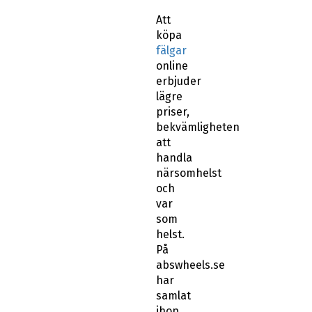
Att
köpa
fälgar
online
erbjuder
lägre
priser,
bekvämligheten
att
handla
närsomhelst
och
var
som
helst.
På
abswheels.se
har
samlat
ihop