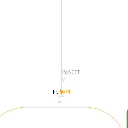
Brock
RC34
Shiny
16x6.0ET:
Black
41
Fr.
1670 kr