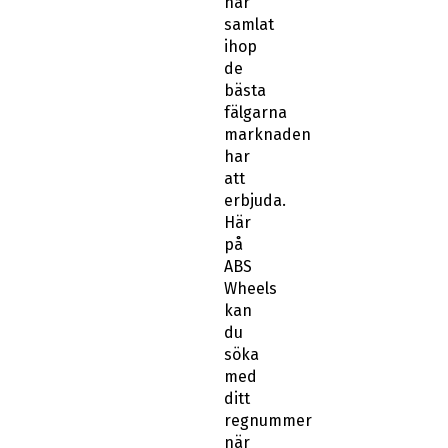
har
samlat
ihop
de
bästa
fälgarna
marknaden
har
att
erbjuda.
Här
på
ABS
Wheels
kan
du
söka
med
ditt
regnummer
när