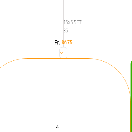
C23
Racing
Silver
16x6.5ET:
35
Fr.
1475 kr