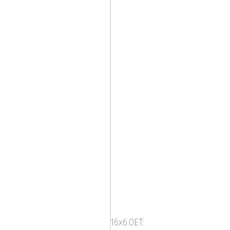
Brock
RC34
Crystal
16x6.0ET:
Silv