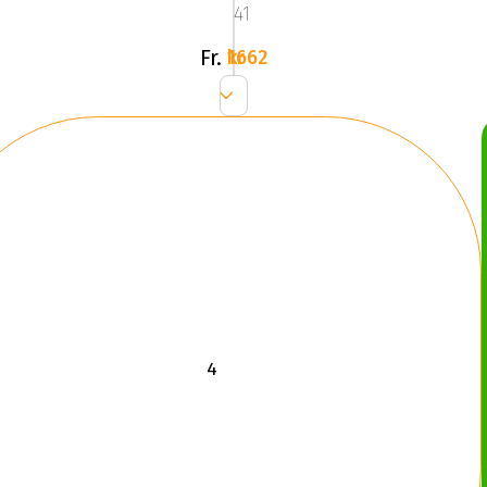
41
Fr.
1662 kr