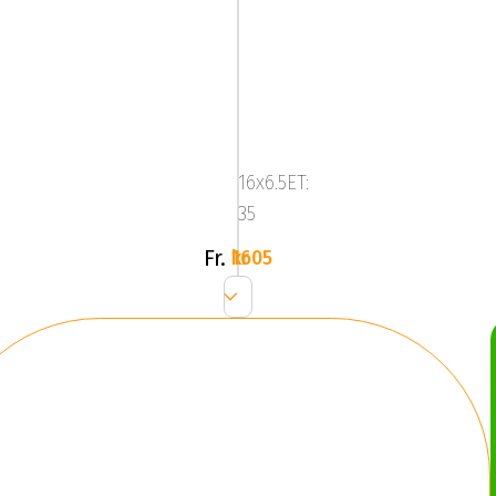
Brock
RC30
Crystal
16x6.5ET:
Silv
35
Fr.
1605 kr