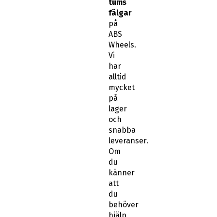
tums
fälgar
på
ABS
Wheels.
Vi
har
alltid
mycket
på
lager
och
snabba
leveranser.
Om
du
känner
att
du
behöver
hjälp