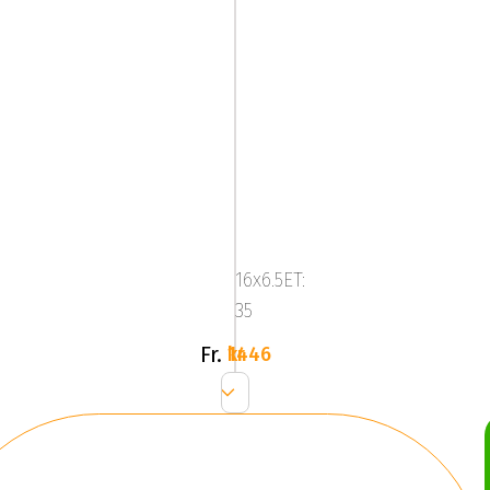
Brock
RC30
Shiny
16x6.5ET:
Black
35
Fr.
1446 kr