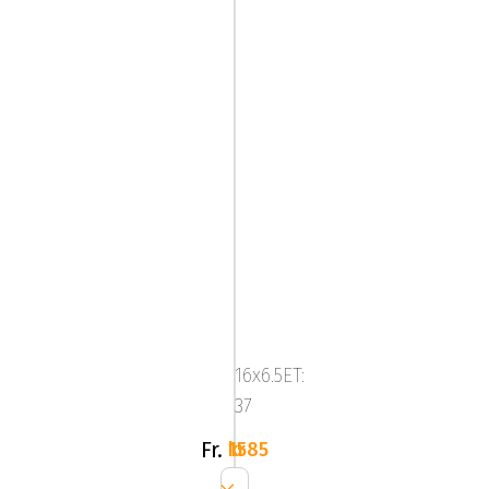
Image
Compact
G.Blk
16x6.5ET:
37
Fr.
1585 kr