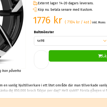
Externt lager 14-20 dagars leverans.
Köp nu. betala senare med Kustom.
1776 kr
( 7104 kr / 4st )
inkl. Moms
Bultmönster
Lä
ng kan påverka
en vanlig hjultillverkare i ett litet område där man tillverkade vanl
tänka dig 850,000 brock fälgar per dag? Helt sjukt!? Första gången vi
chockade. Det säljer rent teoretiskt mer än 10 miljoner aluminiumhjul per år.