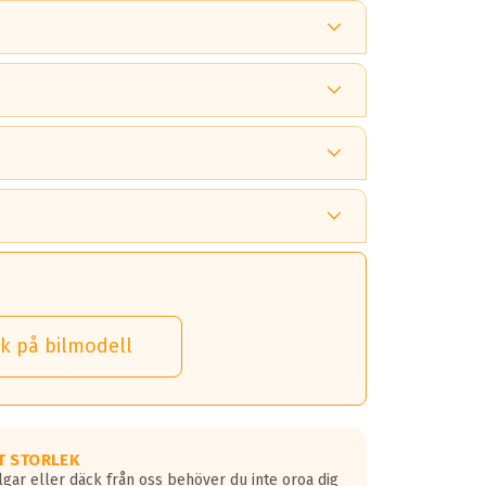
 tänka på.
k på bilmodell
 detta.
 dina däck.
T STORLEK
lgar eller däck från oss behöver du inte oroa dig