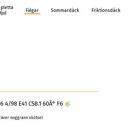
pletta
Fälgar
Sommardäck
Friktionsdäck
Hjul
16 4/98 E41 C58.1 60Â° F6
räver noggrann skötsel