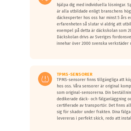
hjälpa dig med individuella lösningar. 
är alla utbildade enligt branschens hög
däckexperter hos oss har minst 5 års e
erfarenheten så slutar vi aldrig att utbi
exempel på detta är däckskolan som 20
Däckskolan drivs av Sveriges fordonsv
innehar över 2000 svenska verkstäder u
TPMS-SENSORER
TPMS-sensorer finns tillgängliga att kö
hos oss. Våra sensorer är original kom
som original-sensorerna. Din beställnin
dedikerade däck- och fälganläggning oc
certifierade av transportör. Det finns a
sig för skador under frakten. Dina fälg
levereras i perfekt skick, redo att insta