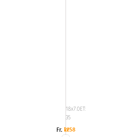
TECNOMAGNESIO
EPOWER
ICE
18x7.0ET:
BLACK
35
Fr.
2258 kr