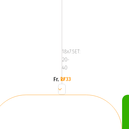
JAPAN
RACING
JR18
18x7.5ET:
Hyper
20-
Gray
40
Fr.
2733 kr