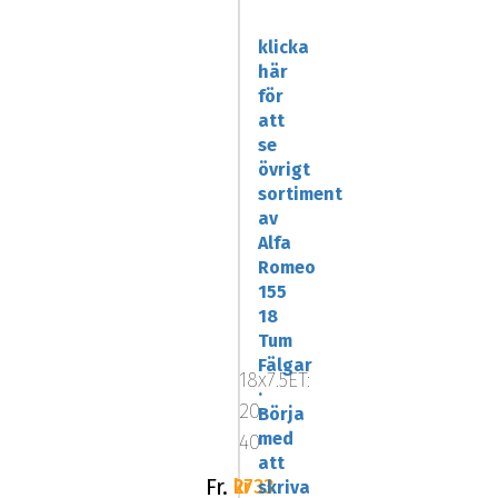
klicka
här
för
att
se
övrigt
sortiment
av
Alfa
Romeo
155
JAPAN
18
RACING
Tum
JR18
Fälgar
18x7.5ET:
Bronze
.
20-
Börja
med
40
att
Fr.
2733 kr
skriva