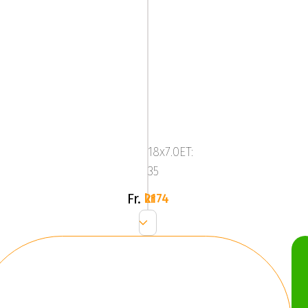
TECNOMAGNESIO
EPOWER
MATT
18x7.0ET:
BLACK
35
Fr.
2174 kr