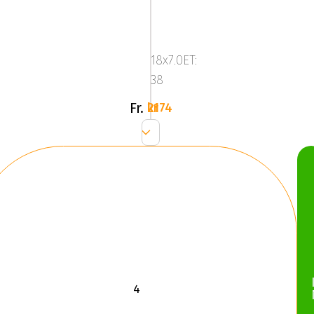
MIM
ANKY4
GLOSSY
18x7.0ET:
BLACK
38
Fr.
2174 kr