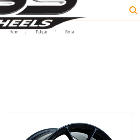
Hem
Fälgar
Bola