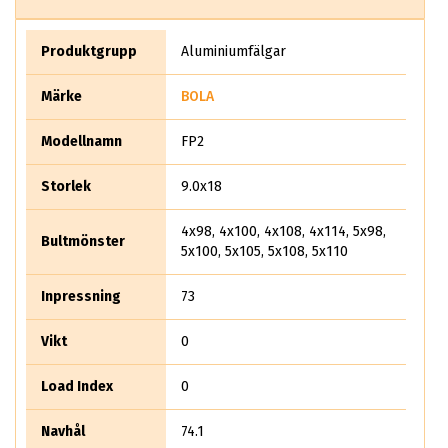
och priset tillfredsställer nog inte vårt svenska sett att se på
hjul. Bola har flera olika modeller där det kallas allt ifrån B1
till B12. Bola i sig är nischade på att ta fram framtidens mer
Produktgrupp
Aluminiumfälgar
"vågade" design. Bola Wheels får din gamla kärra att se riktigt
cool ut.
Märke
BOLA
Modellnamn
FP2
Storlek
9.0x18
4x98, 4x100, 4x108, 4x114, 5x98,
Bultmönster
5x100, 5x105, 5x108, 5x110
Inpressning
73
Vikt
0
Load Index
0
Navhål
74.1