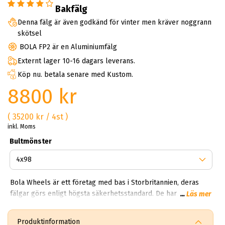
Bakfälg
Denna fälg är även godkänd för vinter men kräver noggrann
skötsel
BOLA FP2 är en Aluminiumfälg
Externt lager 10-16 dagars leverans.
Köp nu. betala senare med Kustom.
8800 kr
( 35200 kr / 4st )
inkl. Moms
Bultmönster
Bola Wheels är ett företag med bas i Storbritannien, deras
fälgar görs enligt högsta säkerhetsstandard. De har
...
Läs mer
hundratals återförsäljare i Europa. I Sverige finns det några
enstaka aktörer som erbjuder Bolas utbud, varför? Designen
Produktinformation