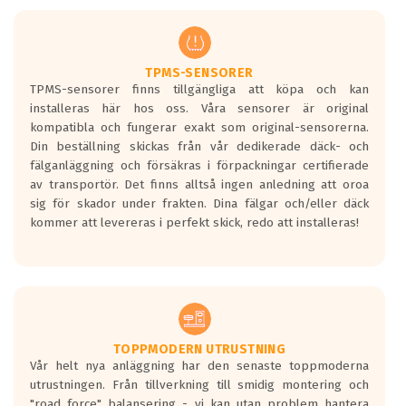
TPMS-SENSORER
TPMS-sensorer finns tillgängliga att köpa och kan
installeras här hos oss. Våra sensorer är original
kompatibla och fungerar exakt som original-sensorerna.
Din beställning skickas från vår dedikerade däck- och
fälganläggning och försäkras i förpackningar certifierade
av transportör. Det finns alltså ingen anledning att oroa
sig för skador under frakten. Dina fälgar och/eller däck
kommer att levereras i perfekt skick, redo att installeras!
TOPPMODERN UTRUSTNING
Vår helt nya anläggning har den senaste toppmoderna
utrustningen. Från tillverkning till smidig montering och
"road force" balansering - vi kan utan problem hantera