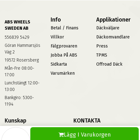
Info
Applikationer
ABS WHEELS
Betal / Finans
Däckväljare
SWEDEN AB
Villkor
Däckomvandlare
556839 5429
Göran Hammarsjös
Fälgprovaren
Press
Väg 2
Jobba På ABS
TPMS
19572 Rosersberg
Sidkarta
Offroad Däck
Mån-Fre 08:00-
Varumärken
17:00
Lunchstängt 12:00-
13:00
Bankgiro: 5300-
1194
Kunskap
KONTAKTA
Däckskola
Kontakta Oss
Lägg I Varukorgen
Blog
Vinterdäck