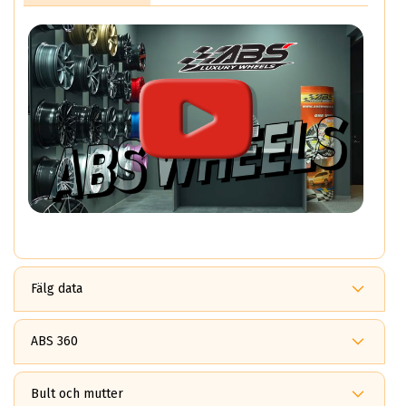
Fälg data
ABS 360
Fördelar med ABS360?
ABS 360
Bult och mutter