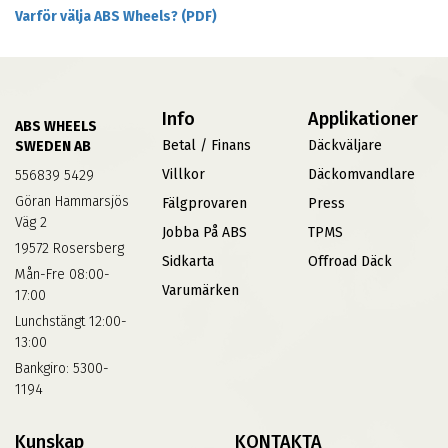
Varför välja ABS Wheels? (PDF)
Info
Applikationer
ABS WHEELS
Betal / Finans
Däckväljare
SWEDEN AB
Villkor
Däckomvandlare
556839 5429
Göran Hammarsjös
Fälgprovaren
Press
Väg 2
Jobba På ABS
TPMS
19572 Rosersberg
Sidkarta
Offroad Däck
Mån-Fre 08:00-
Varumärken
17:00
Lunchstängt 12:00-
13:00
Bankgiro: 5300-
1194
Kunskap
KONTAKTA