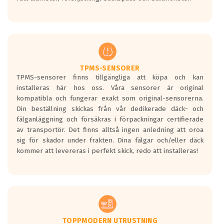
ett tyst däck.
Ett däck med tre svarta vågor uppnår de
europeiska kraven som finns i dagsläget,
men är inte längre tillåtna enligt nya
regelverket som introduceras år 2016.
Ett däck med två svarta vågor är redan
godkända för år 2016 nya regelverk.
TPMS-SENSORER
TPMS-sensorer finns tillgängliga att köpa och kan
Ett däck med en svart våg kommer vara
installeras här hos oss. Våra sensorer är original
minst tre decibel tystare än det
kompatibla och fungerar exakt som original-sensorerna.
regelverk som börjar gälla 2016.
Din beställning skickas från vår dedikerade däck- och
fälganläggning och försäkras i förpackningar certifierade
av transportör. Det finns alltså ingen anledning att oroa
sig för skador under frakten. Dina fälgar och/eller däck
kommer att levereras i perfekt skick, redo att installeras!
TOPPMODERN UTRUSTNING