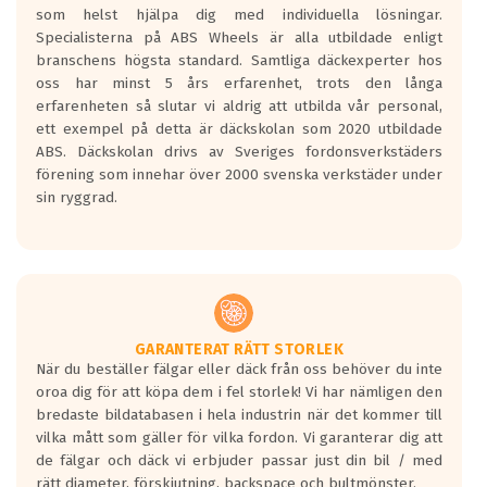
som helst hjälpa dig med individuella lösningar.
den kortaste bromssträckan och F är den
Specialisterna på ABS Wheels är alla utbildade enligt
längsta.
branschens högsta standard. Samtliga däckexperter hos
Inga D eller G betyg delas ut för
oss har minst 5 års erfarenhet, trots den långa
personbilar och lätta lastbilar.
erfarenheten så slutar vi aldrig att utbilda vår personal,
Betyget sätts efter ett test där däcken
ett exempel på detta är däckskolan som 2020 utbildade
skall bromsa in på en väg där det ligger
ABS. Däckskolan drivs av Sveriges fordonsverkstäders
0.5-1.5 mm vatten.
förening som innehar över 2000 svenska verkstäder under
I 80km/h kommer skillnaden på
sin ryggrad.
bromssträckan vara fyra billängder( ca
18meter) mellan däck med betyg A
gentemot F.
Bullernivån:
Vid körning i över 50km/h brukar
rullmotståndets ljud överträffa
GARANTERAT RÄTT STORLEK
När du beställer fälgar eller däck från oss behöver du inte
motorljudet.
oroa dig för att köpa dem i fel storlek! Vi har nämligen den
På däckmärkningen kommer det finnas
bredaste bildatabasen i hela industrin när det kommer till
en symbol av ett däck med vågar. Hög
vilka mått som gäller för vilka fordon. Vi garanterar dig att
bullernivå markeras med svarta vågor
de fälgar och däck vi erbjuder passar just din bil / med
medans de vita vågorna påvisar om det är
rätt diameter, förskjutning, backspace och bultmönster.