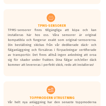
europeiska kraven som finns i dagsläget,
men är inte längre tillåtna enligt nya
regelverket som introduceras år 2016.
Ett däck med två svarta vågor är redan
godkända för år 2016 nya regelverk.
TPMS-SENSORER
TPMS-sensorer finns tillgängliga att köpa och kan
Ett däck med en svart våg kommer vara
installeras här hos oss. Våra sensorer är original
minst tre decibel tystare än det
kompatibla och fungerar exakt som original-sensorerna.
regelverk som börjar gälla 2016.
Din beställning skickas från vår dedikerade däck- och
fälganläggning och försäkras i förpackningar certifierade
av transportör. Det finns alltså ingen anledning att oroa
sig för skador under frakten. Dina fälgar och/eller däck
kommer att levereras i perfekt skick, redo att installeras!
TOPPMODERN UTRUSTNING
Vår helt nya anläggning har den senaste toppmoderna