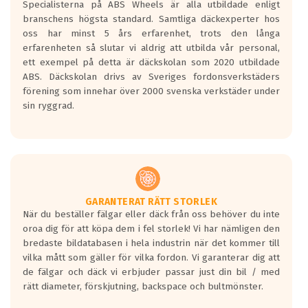
Specialisterna på ABS Wheels är alla utbildade enligt
längsta.
branschens högsta standard. Samtliga däckexperter hos
Inga D eller G betyg delas ut för
oss har minst 5 års erfarenhet, trots den långa
personbilar och lätta lastbilar.
erfarenheten så slutar vi aldrig att utbilda vår personal,
Betyget sätts efter ett test där däcken
ett exempel på detta är däckskolan som 2020 utbildade
skall bromsa in på en väg där det ligger
ABS. Däckskolan drivs av Sveriges fordonsverkstäders
0.5-1.5 mm vatten.
förening som innehar över 2000 svenska verkstäder under
I 80km/h kommer skillnaden på
sin ryggrad.
bromssträckan vara fyra billängder( ca
18meter) mellan däck med betyg A
gentemot F.
Bullernivån:
Vid körning i över 50km/h brukar
rullmotståndets ljud överträffa
GARANTERAT RÄTT STORLEK
När du beställer fälgar eller däck från oss behöver du inte
motorljudet.
oroa dig för att köpa dem i fel storlek! Vi har nämligen den
På däckmärkningen kommer det finnas
bredaste bildatabasen i hela industrin när det kommer till
en symbol av ett däck med vågar. Hög
vilka mått som gäller för vilka fordon. Vi garanterar dig att
bullernivå markeras med svarta vågor
de fälgar och däck vi erbjuder passar just din bil / med
medans de vita vågorna påvisar om det är
rätt diameter, förskjutning, backspace och bultmönster.
ett tyst däck.
Ett däck med tre svarta vågor uppnår de