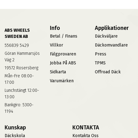
Info
Applikationer
ABS WHEELS
Betal / Finans
Däckväljare
SWEDEN AB
Villkor
Däckomvandlare
556839 5429
Göran Hammarsjös
Fälgprovaren
Press
Väg 2
Jobba På ABS
TPMS
19572 Rosersberg
Sidkarta
Offroad Däck
Mån-Fre 08:00-
Varumärken
17:00
Lunchstängt 12:00-
13:00
Bankgiro: 5300-
1194
Kunskap
KONTAKTA
Däckskola
Kontakta Oss