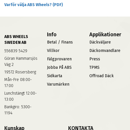
Varför välja ABS Wheels? (PDF)
Info
Applikationer
ABS WHEELS
Betal / Finans
Däckväljare
SWEDEN AB
Villkor
Däckomvandlare
556839 5429
Göran Hammarsjös
Fälgprovaren
Press
Väg 2
Jobba På ABS
TPMS
19572 Rosersberg
Sidkarta
Offroad Däck
Mån-Fre 08:00-
Varumärken
17:00
Lunchstängt 12:00-
13:00
Bankgiro: 5300-
1194
Kunskap
KONTAKTA