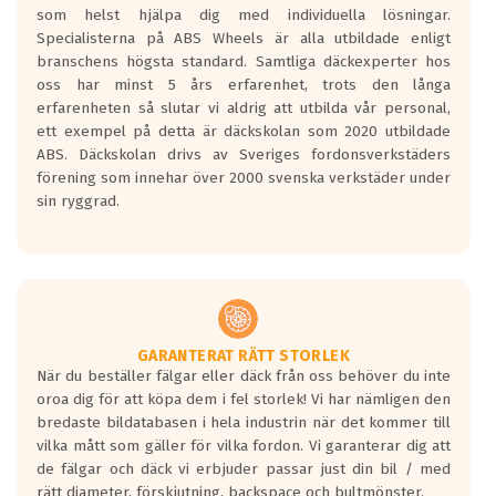
som helst hjälpa dig med individuella lösningar.
den kortaste bromssträckan och F är den
Specialisterna på ABS Wheels är alla utbildade enligt
längsta.
branschens högsta standard. Samtliga däckexperter hos
Inga D eller G betyg delas ut för
oss har minst 5 års erfarenhet, trots den långa
personbilar och lätta lastbilar.
erfarenheten så slutar vi aldrig att utbilda vår personal,
Betyget sätts efter ett test där däcken
ett exempel på detta är däckskolan som 2020 utbildade
skall bromsa in på en väg där det ligger
ABS. Däckskolan drivs av Sveriges fordonsverkstäders
0.5-1.5 mm vatten.
förening som innehar över 2000 svenska verkstäder under
I 80km/h kommer skillnaden på
sin ryggrad.
bromssträckan vara fyra billängder( ca
18meter) mellan däck med betyg A
gentemot F.
Bullernivån:
Vid körning i över 50km/h brukar
rullmotståndets ljud överträffa
GARANTERAT RÄTT STORLEK
När du beställer fälgar eller däck från oss behöver du inte
motorljudet.
oroa dig för att köpa dem i fel storlek! Vi har nämligen den
På däckmärkningen kommer det finnas
bredaste bildatabasen i hela industrin när det kommer till
en symbol av ett däck med vågar. Hög
vilka mått som gäller för vilka fordon. Vi garanterar dig att
bullernivå markeras med svarta vågor
de fälgar och däck vi erbjuder passar just din bil / med
medans de vita vågorna påvisar om det är
rätt diameter, förskjutning, backspace och bultmönster.