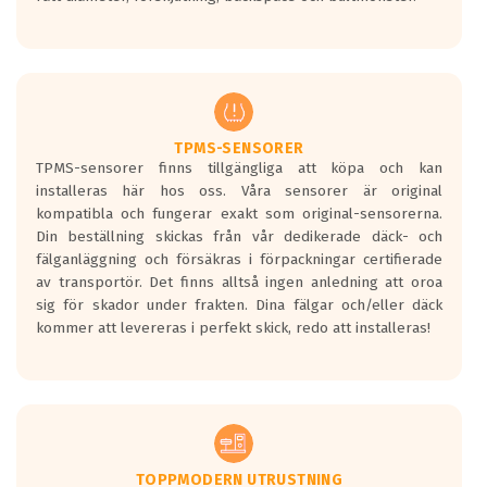
ett tyst däck.
Ett däck med tre svarta vågor uppnår de
europeiska kraven som finns i dagsläget,
men är inte längre tillåtna enligt nya
regelverket som introduceras år 2016.
Ett däck med två svarta vågor är redan
godkända för år 2016 nya regelverk.
TPMS-SENSORER
TPMS-sensorer finns tillgängliga att köpa och kan
Ett däck med en svart våg kommer vara
installeras här hos oss. Våra sensorer är original
minst tre decibel tystare än det
kompatibla och fungerar exakt som original-sensorerna.
regelverk som börjar gälla 2016.
Din beställning skickas från vår dedikerade däck- och
fälganläggning och försäkras i förpackningar certifierade
av transportör. Det finns alltså ingen anledning att oroa
sig för skador under frakten. Dina fälgar och/eller däck
kommer att levereras i perfekt skick, redo att installeras!
TOPPMODERN UTRUSTNING