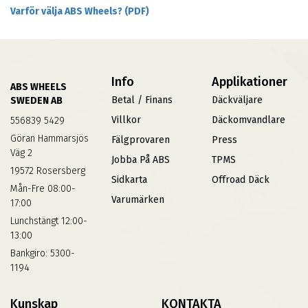
Varför välja ABS Wheels? (PDF)
Info
Applikationer
ABS WHEELS
Betal / Finans
Däckväljare
SWEDEN AB
Villkor
Däckomvandlare
556839 5429
Göran Hammarsjös
Fälgprovaren
Press
Väg 2
Jobba På ABS
TPMS
19572 Rosersberg
Sidkarta
Offroad Däck
Mån-Fre 08:00-
Varumärken
17:00
Lunchstängt 12:00-
13:00
Bankgiro: 5300-
1194
Kunskap
KONTAKTA