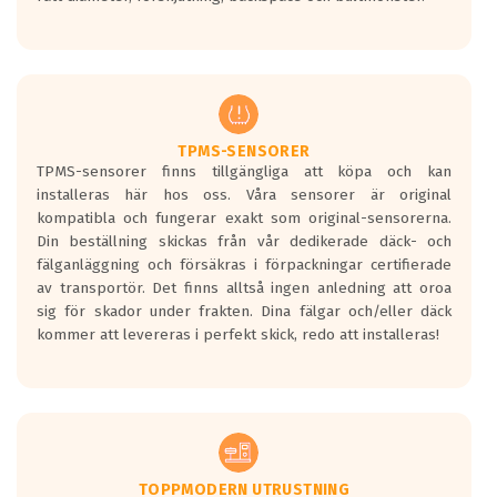
ett tyst däck.
Ett däck med tre svarta vågor uppnår de
europeiska kraven som finns i dagsläget,
men är inte längre tillåtna enligt nya
regelverket som introduceras år 2016.
Ett däck med två svarta vågor är redan
godkända för år 2016 nya regelverk.
TPMS-SENSORER
TPMS-sensorer finns tillgängliga att köpa och kan
Ett däck med en svart våg kommer vara
installeras här hos oss. Våra sensorer är original
minst tre decibel tystare än det
kompatibla och fungerar exakt som original-sensorerna.
regelverk som börjar gälla 2016.
Din beställning skickas från vår dedikerade däck- och
fälganläggning och försäkras i förpackningar certifierade
av transportör. Det finns alltså ingen anledning att oroa
sig för skador under frakten. Dina fälgar och/eller däck
kommer att levereras i perfekt skick, redo att installeras!
TOPPMODERN UTRUSTNING