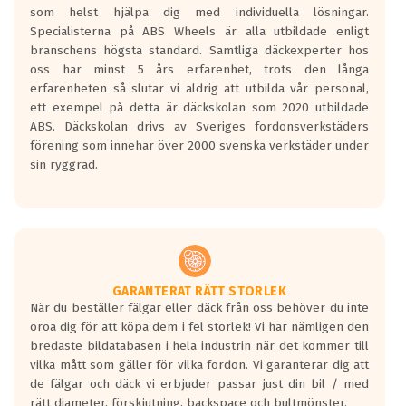
som helst hjälpa dig med individuella lösningar.
den kortaste bromssträckan och F är den
Specialisterna på ABS Wheels är alla utbildade enligt
längsta.
branschens högsta standard. Samtliga däckexperter hos
Inga D eller G betyg delas ut för
oss har minst 5 års erfarenhet, trots den långa
personbilar och lätta lastbilar.
erfarenheten så slutar vi aldrig att utbilda vår personal,
Betyget sätts efter ett test där däcken
ett exempel på detta är däckskolan som 2020 utbildade
skall bromsa in på en väg där det ligger
ABS. Däckskolan drivs av Sveriges fordonsverkstäders
0.5-1.5 mm vatten.
förening som innehar över 2000 svenska verkstäder under
I 80km/h kommer skillnaden på
sin ryggrad.
bromssträckan vara fyra billängder( ca
18meter) mellan däck med betyg A
gentemot F.
Bullernivån:
Vid körning i över 50km/h brukar
rullmotståndets ljud överträffa
GARANTERAT RÄTT STORLEK
När du beställer fälgar eller däck från oss behöver du inte
motorljudet.
oroa dig för att köpa dem i fel storlek! Vi har nämligen den
På däckmärkningen kommer det finnas
bredaste bildatabasen i hela industrin när det kommer till
en symbol av ett däck med vågar. Hög
vilka mått som gäller för vilka fordon. Vi garanterar dig att
bullernivå markeras med svarta vågor
de fälgar och däck vi erbjuder passar just din bil / med
medans de vita vågorna påvisar om det är
rätt diameter, förskjutning, backspace och bultmönster.