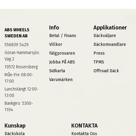
Info
Applikationer
ABS WHEELS
Betal / Finans
Däckväljare
SWEDEN AB
Villkor
Däckomvandlare
556839 5429
Göran Hammarsjös
Fälgprovaren
Press
Väg 2
Jobba På ABS
TPMS
19572 Rosersberg
Sidkarta
Offroad Däck
Mån-Fre 08:00-
Varumärken
17:00
Lunchstängt 12:00-
13:00
Bankgiro: 5300-
1194
Kunskap
KONTAKTA
Däckskola
Kontakta Oss