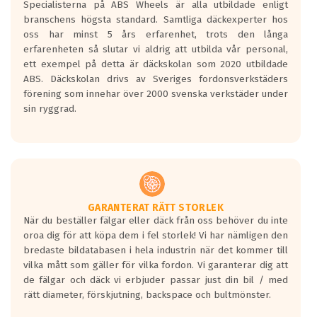
Specialisterna på ABS Wheels är alla utbildade enligt
längsta.
branschens högsta standard. Samtliga däckexperter hos
Inga D eller G betyg delas ut för
oss har minst 5 års erfarenhet, trots den långa
personbilar och lätta lastbilar.
erfarenheten så slutar vi aldrig att utbilda vår personal,
Betyget sätts efter ett test där däcken
ett exempel på detta är däckskolan som 2020 utbildade
skall bromsa in på en väg där det ligger
ABS. Däckskolan drivs av Sveriges fordonsverkstäders
0.5-1.5 mm vatten.
förening som innehar över 2000 svenska verkstäder under
I 80km/h kommer skillnaden på
sin ryggrad.
bromssträckan vara fyra billängder( ca
18meter) mellan däck med betyg A
gentemot F.
Bullernivån:
Vid körning i över 50km/h brukar
rullmotståndets ljud överträffa
GARANTERAT RÄTT STORLEK
När du beställer fälgar eller däck från oss behöver du inte
motorljudet.
oroa dig för att köpa dem i fel storlek! Vi har nämligen den
På däckmärkningen kommer det finnas
bredaste bildatabasen i hela industrin när det kommer till
en symbol av ett däck med vågar. Hög
vilka mått som gäller för vilka fordon. Vi garanterar dig att
bullernivå markeras med svarta vågor
de fälgar och däck vi erbjuder passar just din bil / med
medans de vita vågorna påvisar om det är
rätt diameter, förskjutning, backspace och bultmönster.
ett tyst däck.
Ett däck med tre svarta vågor uppnår de