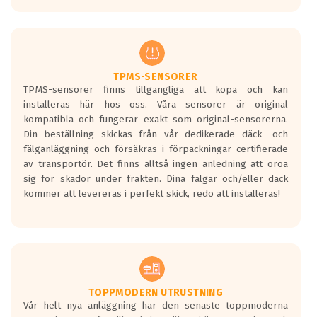
europeiska kraven som finns i dagsläget,
men är inte längre tillåtna enligt nya
regelverket som introduceras år 2016.
Ett däck med två svarta vågor är redan
godkända för år 2016 nya regelverk.
TPMS-SENSORER
TPMS-sensorer finns tillgängliga att köpa och kan
Ett däck med en svart våg kommer vara
installeras här hos oss. Våra sensorer är original
minst tre decibel tystare än det
kompatibla och fungerar exakt som original-sensorerna.
regelverk som börjar gälla 2016.
Din beställning skickas från vår dedikerade däck- och
fälganläggning och försäkras i förpackningar certifierade
av transportör. Det finns alltså ingen anledning att oroa
sig för skador under frakten. Dina fälgar och/eller däck
kommer att levereras i perfekt skick, redo att installeras!
TOPPMODERN UTRUSTNING
Vår helt nya anläggning har den senaste toppmoderna