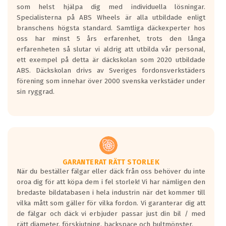
som helst hjälpa dig med individuella lösningar.
den kortaste bromssträckan och F är den
Specialisterna på ABS Wheels är alla utbildade enligt
längsta.
branschens högsta standard. Samtliga däckexperter hos
Inga D eller G betyg delas ut för
oss har minst 5 års erfarenhet, trots den långa
personbilar och lätta lastbilar.
erfarenheten så slutar vi aldrig att utbilda vår personal,
Betyget sätts efter ett test där däcken
ett exempel på detta är däckskolan som 2020 utbildade
skall bromsa in på en väg där det ligger
ABS. Däckskolan drivs av Sveriges fordonsverkstäders
0.5-1.5 mm vatten.
förening som innehar över 2000 svenska verkstäder under
I 80km/h kommer skillnaden på
sin ryggrad.
bromssträckan vara fyra billängder( ca
18meter) mellan däck med betyg A
gentemot F.
Bullernivån:
Vid körning i över 50km/h brukar
rullmotståndets ljud överträffa
GARANTERAT RÄTT STORLEK
När du beställer fälgar eller däck från oss behöver du inte
motorljudet.
oroa dig för att köpa dem i fel storlek! Vi har nämligen den
På däckmärkningen kommer det finnas
bredaste bildatabasen i hela industrin när det kommer till
en symbol av ett däck med vågar. Hög
vilka mått som gäller för vilka fordon. Vi garanterar dig att
bullernivå markeras med svarta vågor
de fälgar och däck vi erbjuder passar just din bil / med
medans de vita vågorna påvisar om det är
rätt diameter, förskjutning, backspace och bultmönster.