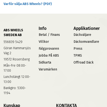
Varför välja ABS Wheels? (PDF)
Info
Applikationer
ABS WHEELS
Betal / Finans
Däckväljare
SWEDEN AB
Villkor
Däckomvandlare
556839 5429
Göran Hammarsjös
Fälgprovaren
Press
Väg 2
Jobba På ABS
TPMS
19572 Rosersberg
Sidkarta
Offroad Däck
Mån-Fre 08:00-
Varumärken
17:00
Lunchstängt 12:00-
13:00
Bankgiro: 5300-
1194
Kunskap
KONTAKTA