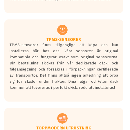
ett tyst däck.
Ett däck med tre svarta vågor uppnår de
europeiska kraven som finns i dagsläget,
men är inte längre tillåtna enligt nya
regelverket som introduceras år 2016.
Ett däck med två svarta vågor är redan
godkända för år 2016 nya regelverk.
TPMS-SENSORER
TPMS-sensorer finns tillgängliga att köpa och kan
Ett däck med en svart våg kommer vara
installeras här hos oss. Våra sensorer är original
minst tre decibel tystare än det
kompatibla och fungerar exakt som original-sensorerna.
regelverk som börjar gälla 2016.
Din beställning skickas från vår dedikerade däck- och
fälganläggning och försäkras i förpackningar certifierade
av transportör. Det finns alltså ingen anledning att oroa
sig för skador under frakten. Dina fälgar och/eller däck
kommer att levereras i perfekt skick, redo att installeras!
TOPPMODERN UTRUSTNING