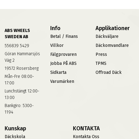
Info
Applikationer
ABS WHEELS
Betal / Finans
Däckväljare
SWEDEN AB
Villkor
Däckomvandlare
556839 5429
Göran Hammarsjös
Fälgprovaren
Press
Väg 2
Jobba På ABS
TPMS
19572 Rosersberg
Sidkarta
Offroad Däck
Mån-Fre 08:00-
Varumärken
17:00
Lunchstängt 12:00-
13:00
Bankgiro: 5300-
1194
Kunskap
KONTAKTA
Däckskola
Kontakta Oss