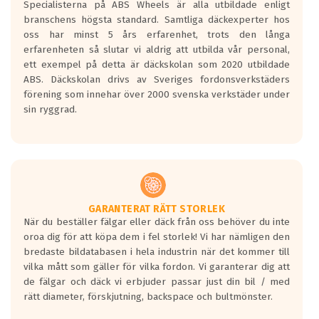
Specialisterna på ABS Wheels är alla utbildade enligt
längsta.
branschens högsta standard. Samtliga däckexperter hos
Inga D eller G betyg delas ut för
oss har minst 5 års erfarenhet, trots den långa
personbilar och lätta lastbilar.
erfarenheten så slutar vi aldrig att utbilda vår personal,
Betyget sätts efter ett test där däcken
ett exempel på detta är däckskolan som 2020 utbildade
skall bromsa in på en väg där det ligger
ABS. Däckskolan drivs av Sveriges fordonsverkstäders
0.5-1.5 mm vatten.
förening som innehar över 2000 svenska verkstäder under
I 80km/h kommer skillnaden på
sin ryggrad.
bromssträckan vara fyra billängder( ca
18meter) mellan däck med betyg A
gentemot F.
Bullernivån:
Vid körning i över 50km/h brukar
rullmotståndets ljud överträffa
GARANTERAT RÄTT STORLEK
När du beställer fälgar eller däck från oss behöver du inte
motorljudet.
oroa dig för att köpa dem i fel storlek! Vi har nämligen den
På däckmärkningen kommer det finnas
bredaste bildatabasen i hela industrin när det kommer till
en symbol av ett däck med vågar. Hög
vilka mått som gäller för vilka fordon. Vi garanterar dig att
bullernivå markeras med svarta vågor
de fälgar och däck vi erbjuder passar just din bil / med
medans de vita vågorna påvisar om det är
rätt diameter, förskjutning, backspace och bultmönster.
ett tyst däck.
Ett däck med tre svarta vågor uppnår de