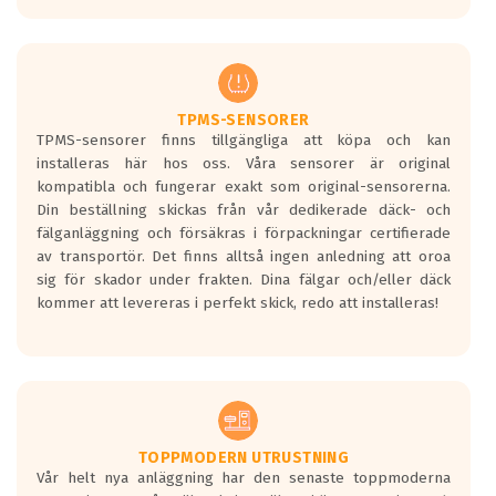
europeiska kraven som finns i dagsläget,
men är inte längre tillåtna enligt nya
regelverket som introduceras år 2016.
Ett däck med två svarta vågor är redan
godkända för år 2016 nya regelverk.
TPMS-SENSORER
TPMS-sensorer finns tillgängliga att köpa och kan
Ett däck med en svart våg kommer vara
installeras här hos oss. Våra sensorer är original
minst tre decibel tystare än det
kompatibla och fungerar exakt som original-sensorerna.
regelverk som börjar gälla 2016.
Din beställning skickas från vår dedikerade däck- och
fälganläggning och försäkras i förpackningar certifierade
av transportör. Det finns alltså ingen anledning att oroa
sig för skador under frakten. Dina fälgar och/eller däck
kommer att levereras i perfekt skick, redo att installeras!
TOPPMODERN UTRUSTNING
Vår helt nya anläggning har den senaste toppmoderna