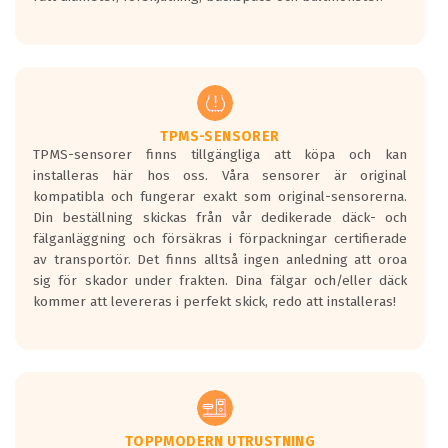
ett tyst däck.
Ett däck med tre svarta vågor uppnår de
europeiska kraven som finns i dagsläget,
men är inte längre tillåtna enligt nya
regelverket som introduceras år 2016.
Ett däck med två svarta vågor är redan
godkända för år 2016 nya regelverk.
TPMS-SENSORER
TPMS-sensorer finns tillgängliga att köpa och kan
Ett däck med en svart våg kommer vara
installeras här hos oss. Våra sensorer är original
minst tre decibel tystare än det
kompatibla och fungerar exakt som original-sensorerna.
regelverk som börjar gälla 2016.
Din beställning skickas från vår dedikerade däck- och
fälganläggning och försäkras i förpackningar certifierade
av transportör. Det finns alltså ingen anledning att oroa
sig för skador under frakten. Dina fälgar och/eller däck
kommer att levereras i perfekt skick, redo att installeras!
TOPPMODERN UTRUSTNING