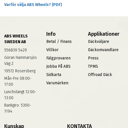
Varför välja ABS Wheels? (PDF)
Info
Applikationer
ABS WHEELS
Betal / Finans
Däckväljare
SWEDEN AB
Villkor
Däckomvandlare
556839 5429
Göran Hammarsjös
Fälgprovaren
Press
Väg 2
Jobba På ABS
TPMS
19572 Rosersberg
Sidkarta
Offroad Däck
Mån-Fre 08:00-
Varumärken
17:00
Lunchstängt 12:00-
13:00
Bankgiro: 5300-
1194
Kunskap
KONTAKTA