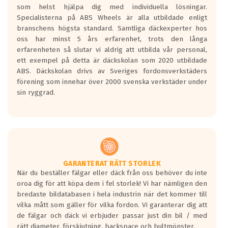
som helst hjälpa dig med individuella lösningar.
den kortaste bromssträckan och F är den
Specialisterna på ABS Wheels är alla utbildade enligt
längsta.
branschens högsta standard. Samtliga däckexperter hos
Inga D eller G betyg delas ut för
oss har minst 5 års erfarenhet, trots den långa
personbilar och lätta lastbilar.
erfarenheten så slutar vi aldrig att utbilda vår personal,
Betyget sätts efter ett test där däcken
ett exempel på detta är däckskolan som 2020 utbildade
skall bromsa in på en väg där det ligger
ABS. Däckskolan drivs av Sveriges fordonsverkstäders
0.5-1.5 mm vatten.
förening som innehar över 2000 svenska verkstäder under
I 80km/h kommer skillnaden på
sin ryggrad.
bromssträckan vara fyra billängder( ca
18meter) mellan däck med betyg A
gentemot F.
Bullernivån:
Vid körning i över 50km/h brukar
rullmotståndets ljud överträffa
GARANTERAT RÄTT STORLEK
När du beställer fälgar eller däck från oss behöver du inte
motorljudet.
oroa dig för att köpa dem i fel storlek! Vi har nämligen den
På däckmärkningen kommer det finnas
bredaste bildatabasen i hela industrin när det kommer till
en symbol av ett däck med vågar. Hög
vilka mått som gäller för vilka fordon. Vi garanterar dig att
bullernivå markeras med svarta vågor
de fälgar och däck vi erbjuder passar just din bil / med
medans de vita vågorna påvisar om det är
rätt diameter, förskjutning, backspace och bultmönster.