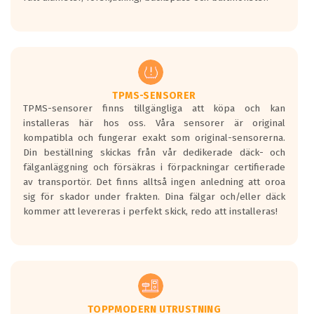
ett tyst däck.
Ett däck med tre svarta vågor uppnår de
europeiska kraven som finns i dagsläget,
men är inte längre tillåtna enligt nya
regelverket som introduceras år 2016.
Ett däck med två svarta vågor är redan
godkända för år 2016 nya regelverk.
TPMS-SENSORER
TPMS-sensorer finns tillgängliga att köpa och kan
Ett däck med en svart våg kommer vara
installeras här hos oss. Våra sensorer är original
minst tre decibel tystare än det
kompatibla och fungerar exakt som original-sensorerna.
regelverk som börjar gälla 2016.
Din beställning skickas från vår dedikerade däck- och
fälganläggning och försäkras i förpackningar certifierade
av transportör. Det finns alltså ingen anledning att oroa
sig för skador under frakten. Dina fälgar och/eller däck
kommer att levereras i perfekt skick, redo att installeras!
TOPPMODERN UTRUSTNING