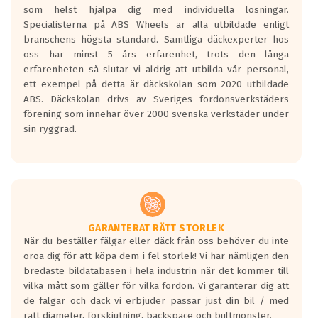
som helst hjälpa dig med individuella lösningar.
den kortaste bromssträckan och F är den
Specialisterna på ABS Wheels är alla utbildade enligt
längsta.
branschens högsta standard. Samtliga däckexperter hos
Inga D eller G betyg delas ut för
oss har minst 5 års erfarenhet, trots den långa
personbilar och lätta lastbilar.
erfarenheten så slutar vi aldrig att utbilda vår personal,
Betyget sätts efter ett test där däcken
ett exempel på detta är däckskolan som 2020 utbildade
skall bromsa in på en väg där det ligger
ABS. Däckskolan drivs av Sveriges fordonsverkstäders
0.5-1.5 mm vatten.
förening som innehar över 2000 svenska verkstäder under
I 80km/h kommer skillnaden på
sin ryggrad.
bromssträckan vara fyra billängder( ca
18meter) mellan däck med betyg A
gentemot F.
Bullernivån:
Vid körning i över 50km/h brukar
rullmotståndets ljud överträffa
GARANTERAT RÄTT STORLEK
När du beställer fälgar eller däck från oss behöver du inte
motorljudet.
oroa dig för att köpa dem i fel storlek! Vi har nämligen den
På däckmärkningen kommer det finnas
bredaste bildatabasen i hela industrin när det kommer till
en symbol av ett däck med vågar. Hög
vilka mått som gäller för vilka fordon. Vi garanterar dig att
bullernivå markeras med svarta vågor
de fälgar och däck vi erbjuder passar just din bil / med
medans de vita vågorna påvisar om det är
rätt diameter, förskjutning, backspace och bultmönster.