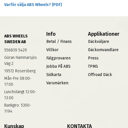
Varför välja ABS Wheels? (PDF)
Info
Applikationer
ABS WHEELS
Betal / Finans
Däckväljare
SWEDEN AB
Villkor
Däckomvandlare
556839 5429
Göran Hammarsjös
Fälgprovaren
Press
Väg 2
Jobba På ABS
TPMS
19572 Rosersberg
Sidkarta
Offroad Däck
Mån-Fre 08:00-
Varumärken
17:00
Lunchstängt 12:00-
13:00
Bankgiro: 5300-
1194
Kunskap
KONTAKTA