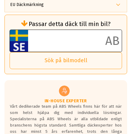
EU Däckmärkning
Rullmotstånd (Som har en inverkan på
Passar detta däck till min bil?
bränsleförbrukningen)
Det ska vara en betygsskala från klass A
till G för rullmotstånd.
Ett klass A däck kommer ha 6,5% bättre
bränsleförbrukning än ett klass G däck.
Det betyder att om man kör 10,000 km,
Sök på bilmodell
så sparar man 50 liter bränsle med ett
klass A däck gentemot ett klass G däck.
Detta är genomsnittet; beroende på väg
underlaget, vilken rutt du kör, samt
vilken körstil du använder.
Våtgrepp egenskaper:
IN-HOUSE EXPERTER
Vårt dedikerade team på ABS Wheels finns här för att när
Betygsskalan är satt A till F. Där A påvisar
som helst hjälpa dig med individuella lösningar.
den kortaste bromssträckan och F är den
Specialisterna på ABS Wheels är alla utbildade enligt
längsta.
branschens högsta standard. Samtliga däckexperter hos
Inga D eller G betyg delas ut för
oss har minst 5 års erfarenhet, trots den långa