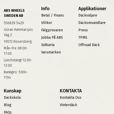
Info
Applikationer
ABS WHEELS
Betal / Finans
Däckväljare
SWEDEN AB
Villkor
Däckomvandlare
556839 5429
Göran Hammarsjös
Fälgprovaren
Press
Väg 2
Jobba På ABS
TPMS
19572 Rosersberg
Sidkarta
Offroad Däck
Mån-Fre 08:00-
Varumärken
17:00
Lunchstängt 12:00-
13:00
Bankgiro: 5300-
1194
Kunskap
KONTAKTA
Däckskola
Kontakta Oss
Blog
Vinterdäck
FAQs