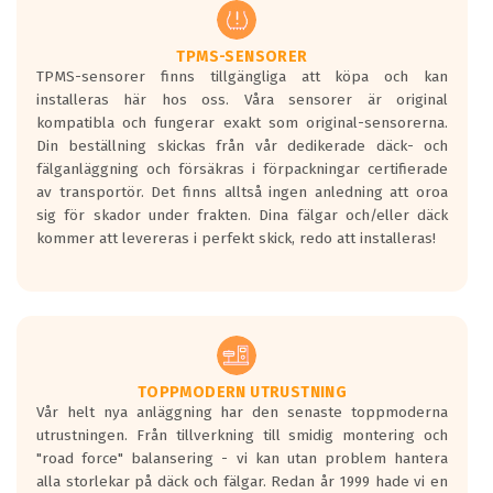
regelverket som introduceras år 2016.
Ett däck med två svarta vågor är redan
godkända för år 2016 nya regelverk.
TPMS-SENSORER
TPMS-sensorer finns tillgängliga att köpa och kan
Ett däck med en svart våg kommer vara
installeras här hos oss. Våra sensorer är original
minst tre decibel tystare än det
kompatibla och fungerar exakt som original-sensorerna.
regelverk som börjar gälla 2016.
Din beställning skickas från vår dedikerade däck- och
fälganläggning och försäkras i förpackningar certifierade
av transportör. Det finns alltså ingen anledning att oroa
sig för skador under frakten. Dina fälgar och/eller däck
kommer att levereras i perfekt skick, redo att installeras!
TOPPMODERN UTRUSTNING
Vår helt nya anläggning har den senaste toppmoderna
utrustningen. Från tillverkning till smidig montering och
"road force" balansering - vi kan utan problem hantera
alla storlekar på däck och fälgar. Redan år 1999 hade vi en