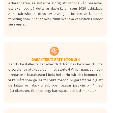
personbilar och lätta lastbilar.
erfarenheten så slutar vi aldrig att utbilda vår personal,
Betyget sätts efter ett test där däcken
ett exempel på detta är däckskolan som 2020 utbildade
skall bromsa in på en väg där det ligger
ABS. Däckskolan drivs av Sveriges fordonsverkstäders
0.5-1.5 mm vatten.
förening som innehar över 2000 svenska verkstäder under
I 80km/h kommer skillnaden på
sin ryggrad.
bromssträckan vara fyra billängder( ca
18meter) mellan däck med betyg A
gentemot F.
Bullernivån:
Vid körning i över 50km/h brukar
rullmotståndets ljud överträffa
GARANTERAT RÄTT STORLEK
När du beställer fälgar eller däck från oss behöver du inte
motorljudet.
oroa dig för att köpa dem i fel storlek! Vi har nämligen den
På däckmärkningen kommer det finnas
bredaste bildatabasen i hela industrin när det kommer till
en symbol av ett däck med vågar. Hög
vilka mått som gäller för vilka fordon. Vi garanterar dig att
bullernivå markeras med svarta vågor
de fälgar och däck vi erbjuder passar just din bil / med
medans de vita vågorna påvisar om det är
rätt diameter, förskjutning, backspace och bultmönster.
ett tyst däck.
Ett däck med tre svarta vågor uppnår de
europeiska kraven som finns i dagsläget,
men är inte längre tillåtna enligt nya