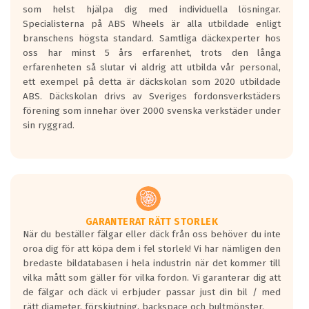
som helst hjälpa dig med individuella lösningar.
den kortaste bromssträckan och F är den
Specialisterna på ABS Wheels är alla utbildade enligt
längsta.
branschens högsta standard. Samtliga däckexperter hos
Inga D eller G betyg delas ut för
oss har minst 5 års erfarenhet, trots den långa
personbilar och lätta lastbilar.
erfarenheten så slutar vi aldrig att utbilda vår personal,
Betyget sätts efter ett test där däcken
ett exempel på detta är däckskolan som 2020 utbildade
skall bromsa in på en väg där det ligger
ABS. Däckskolan drivs av Sveriges fordonsverkstäders
0.5-1.5 mm vatten.
förening som innehar över 2000 svenska verkstäder under
I 80km/h kommer skillnaden på
sin ryggrad.
bromssträckan vara fyra billängder( ca
18meter) mellan däck med betyg A
gentemot F.
Bullernivån:
Vid körning i över 50km/h brukar
rullmotståndets ljud överträffa
GARANTERAT RÄTT STORLEK
När du beställer fälgar eller däck från oss behöver du inte
motorljudet.
oroa dig för att köpa dem i fel storlek! Vi har nämligen den
På däckmärkningen kommer det finnas
bredaste bildatabasen i hela industrin när det kommer till
en symbol av ett däck med vågar. Hög
vilka mått som gäller för vilka fordon. Vi garanterar dig att
bullernivå markeras med svarta vågor
de fälgar och däck vi erbjuder passar just din bil / med
medans de vita vågorna påvisar om det är
rätt diameter, förskjutning, backspace och bultmönster.