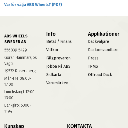
Varför välja ABS Wheels? (PDF)
Info
Applikationer
ABS WHEELS
Betal / Finans
Däckväljare
SWEDEN AB
Villkor
Däckomvandlare
556839 5429
Göran Hammarsjös
Fälgprovaren
Press
Väg 2
Jobba På ABS
TPMS
19572 Rosersberg
Sidkarta
Offroad Däck
Mån-Fre 08:00-
Varumärken
17:00
Lunchstängt 12:00-
13:00
Bankgiro: 5300-
1194
Kunskap
KONTAKTA