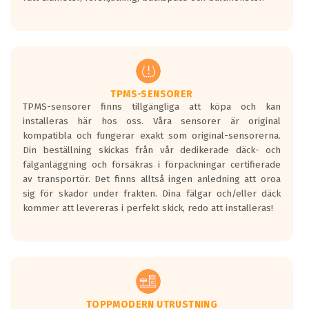
ett tyst däck.
Ett däck med tre svarta vågor uppnår de
europeiska kraven som finns i dagsläget,
men är inte längre tillåtna enligt nya
regelverket som introduceras år 2016.
Ett däck med två svarta vågor är redan
godkända för år 2016 nya regelverk.
TPMS-SENSORER
TPMS-sensorer finns tillgängliga att köpa och kan
Ett däck med en svart våg kommer vara
installeras här hos oss. Våra sensorer är original
minst tre decibel tystare än det
kompatibla och fungerar exakt som original-sensorerna.
regelverk som börjar gälla 2016.
Din beställning skickas från vår dedikerade däck- och
fälganläggning och försäkras i förpackningar certifierade
av transportör. Det finns alltså ingen anledning att oroa
sig för skador under frakten. Dina fälgar och/eller däck
kommer att levereras i perfekt skick, redo att installeras!
TOPPMODERN UTRUSTNING