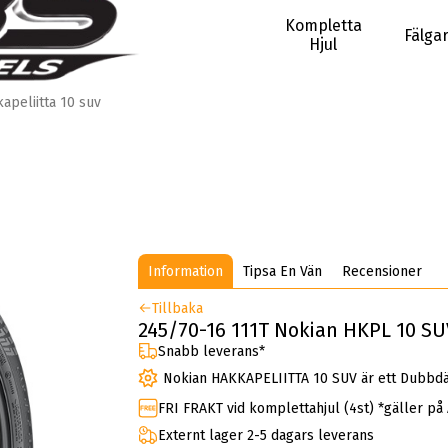
Kompletta
Fälga
Hjul
apeliitta 10 suv
Information
Tipsa En Vän
Recensioner
Tillbaka
245/70-16 111T Nokian HKPL 10 S
Snabb leverans*
Nokian HAKKAPELIITTA 10 SUV är ett Dubbd
FRI FRAKT vid komplettahjul (4st) *gäller på
Externt lager 2-5 dagars leverans