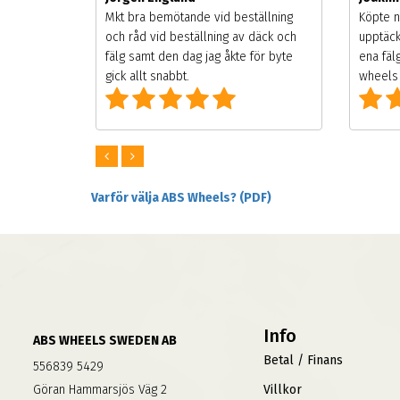
songen.
Mkt bra bemötande vid beställning
Köpte n
g men
och råd vid beställning av däck och
upptäck
digt
fälg samt den dag jag åkte för byte
ena fäl
om alla
gick allt snabbt.
wheels 
Varför välja ABS Wheels? (PDF)
Info
ABS WHEELS SWEDEN AB
Betal / Finans
556839 5429
Göran Hammarsjös Väg 2
Villkor