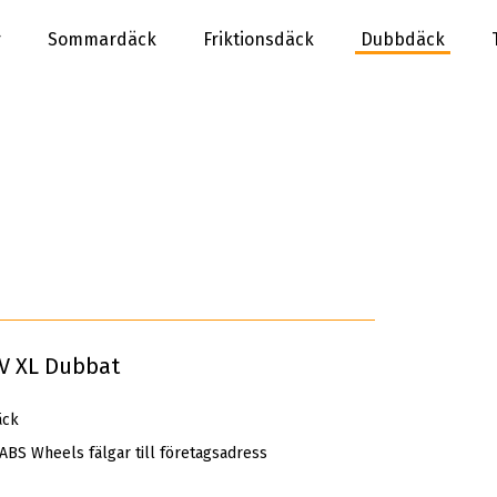
r
Sommardäck
Friktionsdäck
Dubbdäck
UV XL Dubbat
äck
 ABS Wheels fälgar till företagsadress