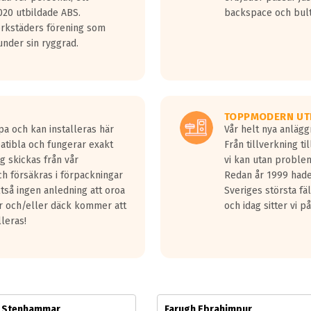
jud överträffa motorljudet.
20 utbildade ABS.
backspace och bul
v ett däck med vågar. Hög bullernivå markeras med svarta vågor
erkstäders förening som
däck.
nder sin ryggrad.
 kraven som finns i dagsläget, men är inte längre tillåtna enligt nya
ör år 2016 nya regelverk.
ecibel tystare än det regelverk som börjar gälla 2016.
TOPPMODERN UT
pa och kan installeras här
Vår helt nya anläg
patibla och fungerar exakt
Från tillverkning t
g skickas från vår
vi kan utan problem
h försäkras i förpackningar
Redan år 1999 hade 
lltså ingen anledning att oroa
Sveriges största fä
ar och/eller däck kommer att
och idag sitter vi 
lleras!
m Stenhammar
Farugh Ebrahimpur