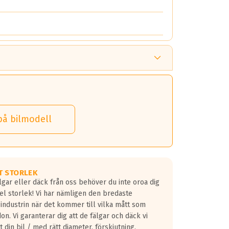
på bilmodell
T STORLEK
lgar eller däck från oss behöver du inte oroa dig
fel storlek! Vi har nämligen den bredaste
 industrin när det kommer till vilka mått som
don. Vi garanterar dig att de fälgar och däck vi
 din bil / med rätt diameter, förskjutning,