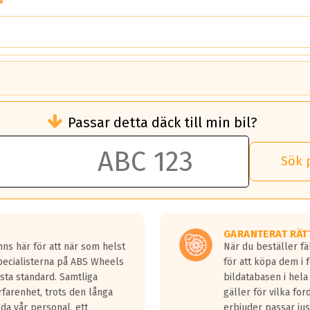
V
brukningen)
Passar detta däck till min bil?
 rullmotstånd.
brukning än ett klass G däck.
an 50 liter bränsle med ett klass A däck gentemot ett klass G däck.
Sök 
 vilken rutt du kör, samt vilken körstil du använder.
rtaste bromssträckan och F är den längsta.
tta lastbilar.
GARANTERAT RÄT
a in på en väg där det ligger 0.5-1.5 mm vatten.
ns här för att när som helst
När du beställer fä
a fyra billängder( ca 18meter) mellan däck med betyg A gentemot
Specialisterna på ABS Wheels
för att köpa dem i 
sta standard. Samtliga
bildatabasen i hela
rfarenhet, trots den långa
gäller för vilka for
lda vår personal, ett
erbjuder passar just