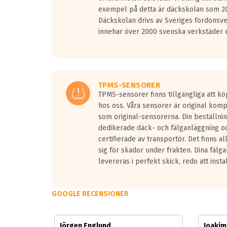
Vid körning i över 50km/h brukar rullmotståndets l
exempel på detta är däckskolan som 20
På däckmärkningen kommer det finnas en symbol a
Däckskolan drivs av Sveriges fordonsv
medans de vita vågorna påvisar om det är ett tyst 
innehar över 2000 svenska verkstäder u
Ett däck med tre svarta vågor uppnår de europeiska
regelverket som introduceras år 2016.
Ett däck med två svarta vågor är redan godkända f
Ett däck med en svart våg kommer vara minst tre d
TPMS-SENSORER
TPMS-sensorer finns tillgängliga att kö
hos oss. Våra sensorer är original kom
som original-sensorerna. Din beställnin
dedikerade däck- och fälganläggning oc
certifierade av transportör. Det finns a
sig för skador under frakten. Dina fälg
levereras i perfekt skick, redo att insta
GOOGLE RECENSIONER
Jörgen Englund
Joaki