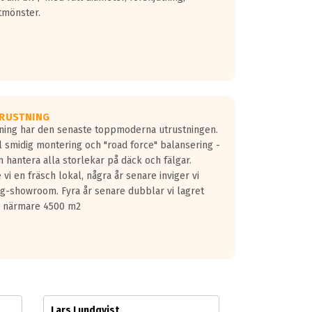
tmönster.
RUSTNING
gning har den senaste toppmoderna utrustningen.
ill smidig montering och "road force" balansering -
 hantera alla storlekar på däck och fälgar.
vi en fräsch lokal, några år senare inviger vi
lg-showroom. Fyra år senare dubblar vi lagret
på närmare 4500 m2
Lars Lundqvist