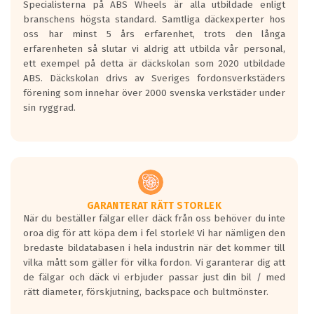
Specialisterna på ABS Wheels är alla utbildade enligt
längsta.
branschens högsta standard. Samtliga däckexperter hos
Inga D eller G betyg delas ut för
oss har minst 5 års erfarenhet, trots den långa
personbilar och lätta lastbilar.
erfarenheten så slutar vi aldrig att utbilda vår personal,
Betyget sätts efter ett test där däcken
ett exempel på detta är däckskolan som 2020 utbildade
skall bromsa in på en väg där det ligger
ABS. Däckskolan drivs av Sveriges fordonsverkstäders
0.5-1.5 mm vatten.
förening som innehar över 2000 svenska verkstäder under
I 80km/h kommer skillnaden på
sin ryggrad.
bromssträckan vara fyra billängder( ca
18meter) mellan däck med betyg A
gentemot F.
Bullernivån:
Vid körning i över 50km/h brukar
rullmotståndets ljud överträffa
GARANTERAT RÄTT STORLEK
När du beställer fälgar eller däck från oss behöver du inte
motorljudet.
oroa dig för att köpa dem i fel storlek! Vi har nämligen den
På däckmärkningen kommer det finnas
bredaste bildatabasen i hela industrin när det kommer till
en symbol av ett däck med vågar. Hög
vilka mått som gäller för vilka fordon. Vi garanterar dig att
bullernivå markeras med svarta vågor
de fälgar och däck vi erbjuder passar just din bil / med
medans de vita vågorna påvisar om det är
rätt diameter, förskjutning, backspace och bultmönster.
ett tyst däck.
Ett däck med tre svarta vågor uppnår de