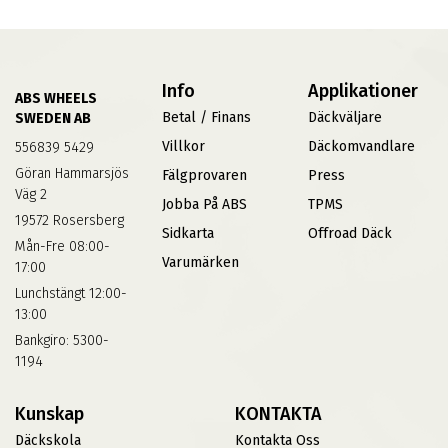
Info
Applikationer
ABS WHEELS
Betal / Finans
Däckväljare
SWEDEN AB
Villkor
Däckomvandlare
556839 5429
Göran Hammarsjös
Fälgprovaren
Press
Väg 2
Jobba På ABS
TPMS
19572 Rosersberg
Sidkarta
Offroad Däck
Mån-Fre 08:00-
Varumärken
17:00
Lunchstängt 12:00-
13:00
Bankgiro: 5300-
1194
Kunskap
KONTAKTA
Däckskola
Kontakta Oss