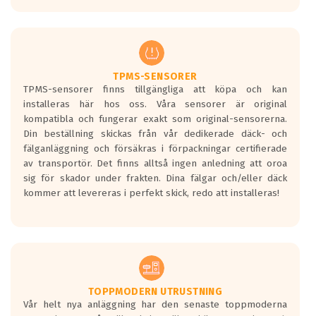
europeiska kraven som finns i dagsläget,
men är inte längre tillåtna enligt nya
regelverket som introduceras år 2016.
Ett däck med två svarta vågor är redan
godkända för år 2016 nya regelverk.
TPMS-SENSORER
TPMS-sensorer finns tillgängliga att köpa och kan
Ett däck med en svart våg kommer vara
installeras här hos oss. Våra sensorer är original
minst tre decibel tystare än det
kompatibla och fungerar exakt som original-sensorerna.
regelverk som börjar gälla 2016.
Din beställning skickas från vår dedikerade däck- och
fälganläggning och försäkras i förpackningar certifierade
av transportör. Det finns alltså ingen anledning att oroa
sig för skador under frakten. Dina fälgar och/eller däck
kommer att levereras i perfekt skick, redo att installeras!
TOPPMODERN UTRUSTNING
Vår helt nya anläggning har den senaste toppmoderna