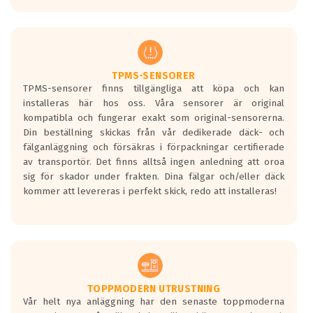
europeiska kraven som finns i dagsläget,
men är inte längre tillåtna enligt nya
regelverket som introduceras år 2016.
Ett däck med två svarta vågor är redan
godkända för år 2016 nya regelverk.
TPMS-SENSORER
TPMS-sensorer finns tillgängliga att köpa och kan
Ett däck med en svart våg kommer vara
installeras här hos oss. Våra sensorer är original
minst tre decibel tystare än det
kompatibla och fungerar exakt som original-sensorerna.
regelverk som börjar gälla 2016.
Din beställning skickas från vår dedikerade däck- och
fälganläggning och försäkras i förpackningar certifierade
av transportör. Det finns alltså ingen anledning att oroa
sig för skador under frakten. Dina fälgar och/eller däck
kommer att levereras i perfekt skick, redo att installeras!
TOPPMODERN UTRUSTNING
Vår helt nya anläggning har den senaste toppmoderna