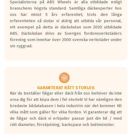
Specialisterna på ABS Wheels är alla utbildade enligt
längsta.
branschens högsta standard. Samtliga däckexperter hos
Inga D eller G betyg delas ut för
oss har minst 5 års erfarenhet, trots den långa
personbilar och lätta lastbilar.
erfarenheten så slutar vi aldrig att utbilda vår personal,
Betyget sätts efter ett test där däcken
ett exempel på detta är däckskolan som 2020 utbildade
skall bromsa in på en väg där det ligger
ABS. Däckskolan drivs av Sveriges fordonsverkstäders
0.5-1.5 mm vatten.
förening som innehar över 2000 svenska verkstäder under
I 80km/h kommer skillnaden på
sin ryggrad.
bromssträckan vara fyra billängder( ca
18meter) mellan däck med betyg A
gentemot F.
Bullernivån:
Vid körning i över 50km/h brukar
rullmotståndets ljud överträffa
GARANTERAT RÄTT STORLEK
När du beställer fälgar eller däck från oss behöver du inte
motorljudet.
oroa dig för att köpa dem i fel storlek! Vi har nämligen den
På däckmärkningen kommer det finnas
bredaste bildatabasen i hela industrin när det kommer till
en symbol av ett däck med vågar. Hög
vilka mått som gäller för vilka fordon. Vi garanterar dig att
bullernivå markeras med svarta vågor
de fälgar och däck vi erbjuder passar just din bil / med
medans de vita vågorna påvisar om det är
rätt diameter, förskjutning, backspace och bultmönster.
ett tyst däck.
Ett däck med tre svarta vågor uppnår de