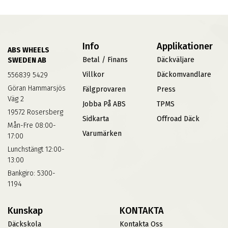
Info
Applikationer
ABS WHEELS
Betal / Finans
Däckväljare
SWEDEN AB
Villkor
Däckomvandlare
556839 5429
Göran Hammarsjös
Fälgprovaren
Press
Väg 2
Jobba På ABS
TPMS
19572 Rosersberg
Sidkarta
Offroad Däck
Mån-Fre 08:00-
Varumärken
17:00
Lunchstängt 12:00-
13:00
Bankgiro: 5300-
1194
Kunskap
KONTAKTA
Däckskola
Kontakta Oss