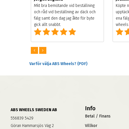
songen.
Mkt bra bemötande vid beställning
Köpte n
g men
och råd vid beställning av däck och
upptäck
digt
fälg samt den dag jag åkte för byte
ena fäl
om alla
gick allt snabbt.
wheels 
Varför välja ABS Wheels? (PDF)
Info
ABS WHEELS SWEDEN AB
Betal / Finans
556839 5429
Göran Hammarsjös Väg 2
Villkor