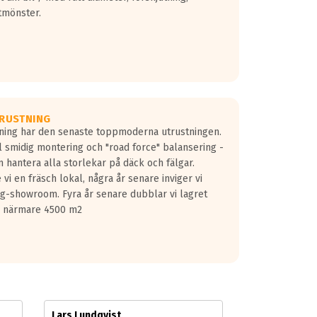
tmönster.
RUSTNING
gning har den senaste toppmoderna utrustningen.
ill smidig montering och "road force" balansering -
 hantera alla storlekar på däck och fälgar.
vi en fräsch lokal, några år senare inviger vi
lg-showroom. Fyra år senare dubblar vi lagret
på närmare 4500 m2
Lars Lundqvist