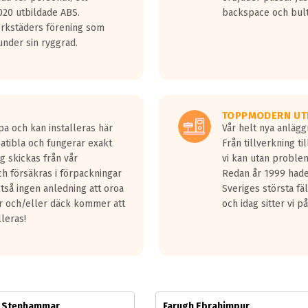
jud överträffa motorljudet.
20 utbildade ABS.
backspace och bul
v ett däck med vågar. Hög bullernivå markeras med svarta vågor
erkstäders förening som
däck.
nder sin ryggrad.
 kraven som finns i dagsläget, men är inte längre tillåtna enligt nya
ör år 2016 nya regelverk.
ecibel tystare än det regelverk som börjar gälla 2016.
TOPPMODERN UT
pa och kan installeras här
Vår helt nya anläg
patibla och fungerar exakt
Från tillverkning t
g skickas från vår
vi kan utan problem
h försäkras i förpackningar
Redan år 1999 hade 
lltså ingen anledning att oroa
Sveriges största fä
ar och/eller däck kommer att
och idag sitter vi 
lleras!
m Stenhammar
Farugh Ebrahimpur