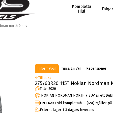
Kompletta
Fälga
Hjul
dman north 9 suv
Information
Tipsa En Vän
Recensioner
Tillbaka
275/60R20 115T Nokian Nordman 
Tillv: 2026
NOKIAN NORDMAN NORTH 9 SUV är ett Dub
FRI FRAKT vid komplettahjul (4st) *gäller på
Externt lager 1-3 dagars leverans