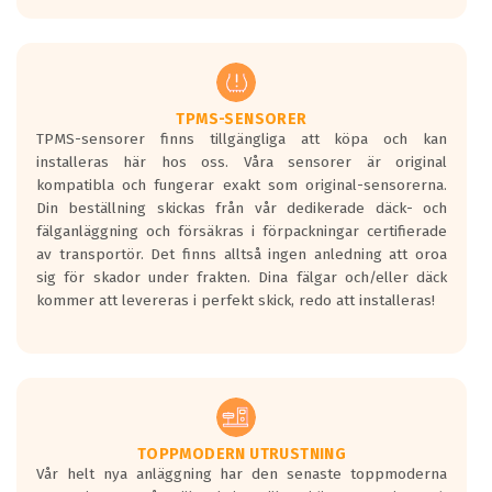
europeiska kraven som finns i dagsläget,
men är inte längre tillåtna enligt nya
regelverket som introduceras år 2016.
Ett däck med två svarta vågor är redan
godkända för år 2016 nya regelverk.
TPMS-SENSORER
TPMS-sensorer finns tillgängliga att köpa och kan
Ett däck med en svart våg kommer vara
installeras här hos oss. Våra sensorer är original
minst tre decibel tystare än det
kompatibla och fungerar exakt som original-sensorerna.
regelverk som börjar gälla 2016.
Din beställning skickas från vår dedikerade däck- och
fälganläggning och försäkras i förpackningar certifierade
av transportör. Det finns alltså ingen anledning att oroa
sig för skador under frakten. Dina fälgar och/eller däck
kommer att levereras i perfekt skick, redo att installeras!
TOPPMODERN UTRUSTNING
Vår helt nya anläggning har den senaste toppmoderna