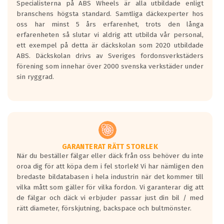
Specialisterna på ABS Wheels är alla utbildade enligt
längsta.
branschens högsta standard. Samtliga däckexperter hos
Inga D eller G betyg delas ut för
oss har minst 5 års erfarenhet, trots den långa
personbilar och lätta lastbilar.
erfarenheten så slutar vi aldrig att utbilda vår personal,
Betyget sätts efter ett test där däcken
ett exempel på detta är däckskolan som 2020 utbildade
skall bromsa in på en väg där det ligger
ABS. Däckskolan drivs av Sveriges fordonsverkstäders
0.5-1.5 mm vatten.
förening som innehar över 2000 svenska verkstäder under
I 80km/h kommer skillnaden på
sin ryggrad.
bromssträckan vara fyra billängder( ca
18meter) mellan däck med betyg A
gentemot F.
Bullernivån:
Vid körning i över 50km/h brukar
rullmotståndets ljud överträffa
GARANTERAT RÄTT STORLEK
När du beställer fälgar eller däck från oss behöver du inte
motorljudet.
oroa dig för att köpa dem i fel storlek! Vi har nämligen den
På däckmärkningen kommer det finnas
bredaste bildatabasen i hela industrin när det kommer till
en symbol av ett däck med vågar. Hög
vilka mått som gäller för vilka fordon. Vi garanterar dig att
bullernivå markeras med svarta vågor
de fälgar och däck vi erbjuder passar just din bil / med
medans de vita vågorna påvisar om det är
rätt diameter, förskjutning, backspace och bultmönster.
ett tyst däck.
Ett däck med tre svarta vågor uppnår de