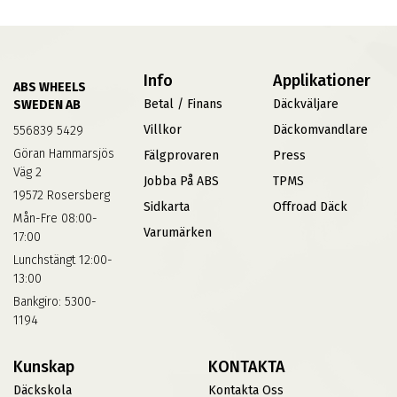
Info
Applikationer
ABS WHEELS
Betal / Finans
Däckväljare
SWEDEN AB
Villkor
Däckomvandlare
556839 5429
Göran Hammarsjös
Fälgprovaren
Press
Väg 2
Jobba På ABS
TPMS
19572 Rosersberg
Sidkarta
Offroad Däck
Mån-Fre 08:00-
Varumärken
17:00
Lunchstängt 12:00-
13:00
Bankgiro: 5300-
1194
Kunskap
KONTAKTA
Däckskola
Kontakta Oss