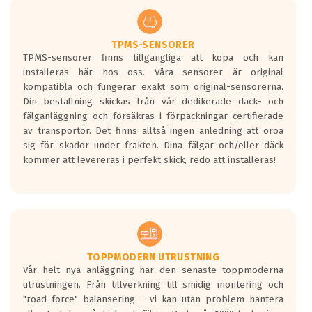
regelverket som introduceras år 2016.
Ett däck med två svarta vågor är redan
godkända för år 2016 nya regelverk.
TPMS-SENSORER
TPMS-sensorer finns tillgängliga att köpa och kan
Ett däck med en svart våg kommer vara
installeras här hos oss. Våra sensorer är original
minst tre decibel tystare än det
kompatibla och fungerar exakt som original-sensorerna.
regelverk som börjar gälla 2016.
Din beställning skickas från vår dedikerade däck- och
fälganläggning och försäkras i förpackningar certifierade
av transportör. Det finns alltså ingen anledning att oroa
sig för skador under frakten. Dina fälgar och/eller däck
kommer att levereras i perfekt skick, redo att installeras!
TOPPMODERN UTRUSTNING
Vår helt nya anläggning har den senaste toppmoderna
utrustningen. Från tillverkning till smidig montering och
"road force" balansering - vi kan utan problem hantera