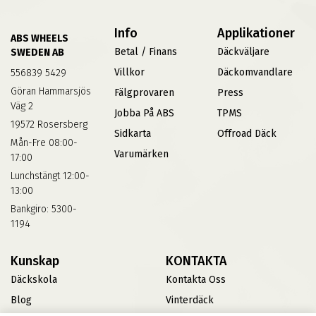
Info
Applikationer
ABS WHEELS
Betal / Finans
Däckväljare
SWEDEN AB
Villkor
Däckomvandlare
556839 5429
Göran Hammarsjös
Fälgprovaren
Press
Väg 2
Jobba På ABS
TPMS
19572 Rosersberg
Sidkarta
Offroad Däck
Mån-Fre 08:00-
Varumärken
17:00
Lunchstängt 12:00-
13:00
Bankgiro: 5300-
1194
Kunskap
KONTAKTA
Däckskola
Kontakta Oss
Blog
Vinterdäck