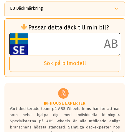
EU Däckmärkning
Rullmotstånd (Som har en inverkan på
Passar detta däck till min bil?
bränsleförbrukningen)
Det ska vara en betygsskala från klass A
till G för rullmotstånd.
Ett klass A däck kommer ha 6,5% bättre
bränsleförbrukning än ett klass G däck.
Det betyder att om man kör 10,000 km,
Sök på bilmodell
så sparar man 50 liter bränsle med ett
klass A däck gentemot ett klass G däck.
Detta är genomsnittet; beroende på väg
underlaget, vilken rutt du kör, samt
vilken körstil du använder.
Våtgrepp egenskaper:
IN-HOUSE EXPERTER
Vårt dedikerade team på ABS Wheels finns här för att när
Betygsskalan är satt A till F. Där A påvisar
som helst hjälpa dig med individuella lösningar.
den kortaste bromssträckan och F är den
Specialisterna på ABS Wheels är alla utbildade enligt
längsta.
branschens högsta standard. Samtliga däckexperter hos
Inga D eller G betyg delas ut för