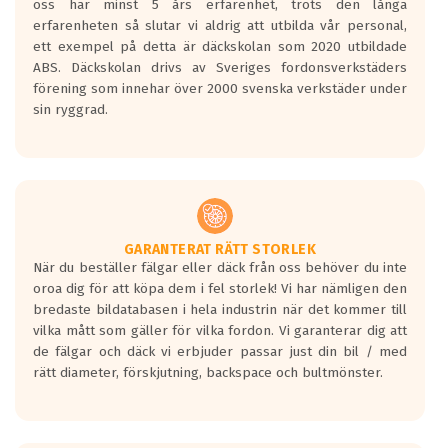
oss har minst 5 års erfarenhet, trots den långa
personbilar och lätta lastbilar.
erfarenheten så slutar vi aldrig att utbilda vår personal,
Betyget sätts efter ett test där däcken
ett exempel på detta är däckskolan som 2020 utbildade
skall bromsa in på en väg där det ligger
ABS. Däckskolan drivs av Sveriges fordonsverkstäders
0.5-1.5 mm vatten.
förening som innehar över 2000 svenska verkstäder under
I 80km/h kommer skillnaden på
sin ryggrad.
bromssträckan vara fyra billängder( ca
18meter) mellan däck med betyg A
gentemot F.
Bullernivån:
Vid körning i över 50km/h brukar
rullmotståndets ljud överträffa
GARANTERAT RÄTT STORLEK
När du beställer fälgar eller däck från oss behöver du inte
motorljudet.
oroa dig för att köpa dem i fel storlek! Vi har nämligen den
På däckmärkningen kommer det finnas
bredaste bildatabasen i hela industrin när det kommer till
en symbol av ett däck med vågar. Hög
vilka mått som gäller för vilka fordon. Vi garanterar dig att
bullernivå markeras med svarta vågor
de fälgar och däck vi erbjuder passar just din bil / med
medans de vita vågorna påvisar om det är
rätt diameter, förskjutning, backspace och bultmönster.
ett tyst däck.
Ett däck med tre svarta vågor uppnår de
europeiska kraven som finns i dagsläget,
men är inte längre tillåtna enligt nya