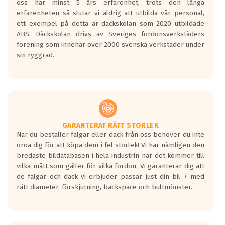
oss har minst 5 års erfarenhet, trots den långa
personbilar och lätta lastbilar.
erfarenheten så slutar vi aldrig att utbilda vår personal,
Betyget sätts efter ett test där däcken
ett exempel på detta är däckskolan som 2020 utbildade
skall bromsa in på en väg där det ligger
ABS. Däckskolan drivs av Sveriges fordonsverkstäders
0.5-1.5 mm vatten.
förening som innehar över 2000 svenska verkstäder under
I 80km/h kommer skillnaden på
sin ryggrad.
bromssträckan vara fyra billängder( ca
18meter) mellan däck med betyg A
gentemot F.
Bullernivån:
Vid körning i över 50km/h brukar
rullmotståndets ljud överträffa
GARANTERAT RÄTT STORLEK
När du beställer fälgar eller däck från oss behöver du inte
motorljudet.
oroa dig för att köpa dem i fel storlek! Vi har nämligen den
På däckmärkningen kommer det finnas
bredaste bildatabasen i hela industrin när det kommer till
en symbol av ett däck med vågar. Hög
vilka mått som gäller för vilka fordon. Vi garanterar dig att
bullernivå markeras med svarta vågor
de fälgar och däck vi erbjuder passar just din bil / med
medans de vita vågorna påvisar om det är
rätt diameter, förskjutning, backspace och bultmönster.
ett tyst däck.
Ett däck med tre svarta vågor uppnår de
europeiska kraven som finns i dagsläget,
men är inte längre tillåtna enligt nya