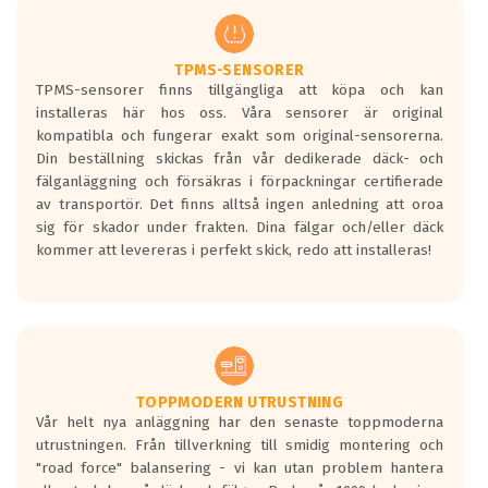
regelverket som introduceras år 2016.
Ett däck med två svarta vågor är redan
godkända för år 2016 nya regelverk.
TPMS-SENSORER
TPMS-sensorer finns tillgängliga att köpa och kan
Ett däck med en svart våg kommer vara
installeras här hos oss. Våra sensorer är original
minst tre decibel tystare än det
kompatibla och fungerar exakt som original-sensorerna.
regelverk som börjar gälla 2016.
Din beställning skickas från vår dedikerade däck- och
fälganläggning och försäkras i förpackningar certifierade
av transportör. Det finns alltså ingen anledning att oroa
sig för skador under frakten. Dina fälgar och/eller däck
kommer att levereras i perfekt skick, redo att installeras!
TOPPMODERN UTRUSTNING
Vår helt nya anläggning har den senaste toppmoderna
utrustningen. Från tillverkning till smidig montering och
"road force" balansering - vi kan utan problem hantera