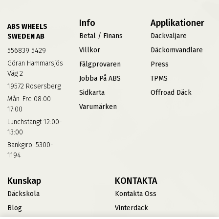
Info
Applikationer
ABS WHEELS
Betal / Finans
Däckväljare
SWEDEN AB
Villkor
Däckomvandlare
556839 5429
Göran Hammarsjös
Fälgprovaren
Press
Väg 2
Jobba På ABS
TPMS
19572 Rosersberg
Sidkarta
Offroad Däck
Mån-Fre 08:00-
Varumärken
17:00
Lunchstängt 12:00-
13:00
Bankgiro: 5300-
1194
Kunskap
KONTAKTA
Däckskola
Kontakta Oss
Blog
Vinterdäck