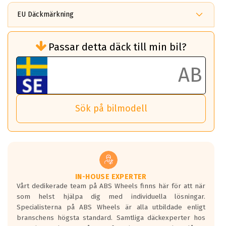
EU Däckmärkning
Rullmotstånd (Som har en inverkan på
Passar detta däck till min bil?
bränsleförbrukningen)
Det ska vara en betygsskala från klass A
till G för rullmotstånd.
Ett klass A däck kommer ha 6,5% bättre
bränsleförbrukning än ett klass G däck.
Det betyder att om man kör 10,000 km,
Sök på bilmodell
så sparar man 50 liter bränsle med ett
klass A däck gentemot ett klass G däck.
Detta är genomsnittet; beroende på väg
underlaget, vilken rutt du kör, samt
vilken körstil du använder.
Våtgrepp egenskaper:
IN-HOUSE EXPERTER
Vårt dedikerade team på ABS Wheels finns här för att när
Betygsskalan är satt A till F. Där A påvisar
som helst hjälpa dig med individuella lösningar.
den kortaste bromssträckan och F är den
Specialisterna på ABS Wheels är alla utbildade enligt
längsta.
branschens högsta standard. Samtliga däckexperter hos
Inga D eller G betyg delas ut för