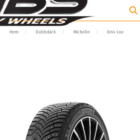
Hem
Dubbdäck
Michelin
Xin4 suv