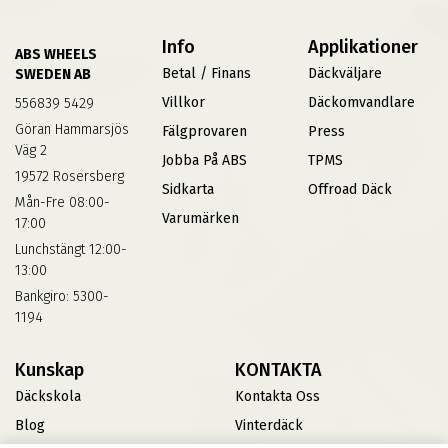
Info
Applikationer
ABS WHEELS
Betal / Finans
Däckväljare
SWEDEN AB
Villkor
Däckomvandlare
556839 5429
Göran Hammarsjös
Fälgprovaren
Press
Väg 2
Jobba På ABS
TPMS
19572 Rosersberg
Sidkarta
Offroad Däck
Mån-Fre 08:00-
Varumärken
17:00
Lunchstängt 12:00-
13:00
Bankgiro: 5300-
1194
Kunskap
KONTAKTA
Däckskola
Kontakta Oss
Blog
Vinterdäck