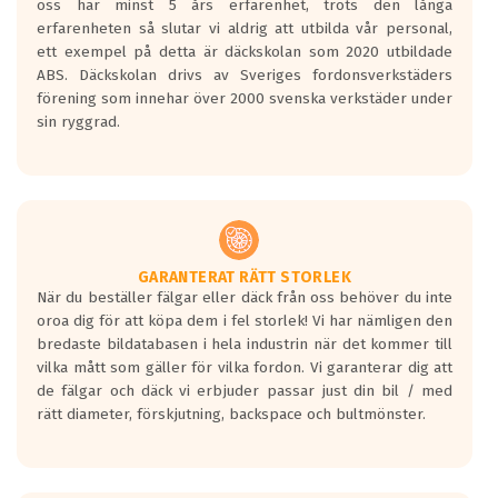
oss har minst 5 års erfarenhet, trots den långa
personbilar och lätta lastbilar.
erfarenheten så slutar vi aldrig att utbilda vår personal,
Betyget sätts efter ett test där däcken
ett exempel på detta är däckskolan som 2020 utbildade
skall bromsa in på en väg där det ligger
ABS. Däckskolan drivs av Sveriges fordonsverkstäders
0.5-1.5 mm vatten.
förening som innehar över 2000 svenska verkstäder under
I 80km/h kommer skillnaden på
sin ryggrad.
bromssträckan vara fyra billängder( ca
18meter) mellan däck med betyg A
gentemot F.
Bullernivån:
Vid körning i över 50km/h brukar
rullmotståndets ljud överträffa
GARANTERAT RÄTT STORLEK
När du beställer fälgar eller däck från oss behöver du inte
motorljudet.
oroa dig för att köpa dem i fel storlek! Vi har nämligen den
På däckmärkningen kommer det finnas
bredaste bildatabasen i hela industrin när det kommer till
en symbol av ett däck med vågar. Hög
vilka mått som gäller för vilka fordon. Vi garanterar dig att
bullernivå markeras med svarta vågor
de fälgar och däck vi erbjuder passar just din bil / med
medans de vita vågorna påvisar om det är
rätt diameter, förskjutning, backspace och bultmönster.
ett tyst däck.
Ett däck med tre svarta vågor uppnår de
europeiska kraven som finns i dagsläget,
men är inte längre tillåtna enligt nya