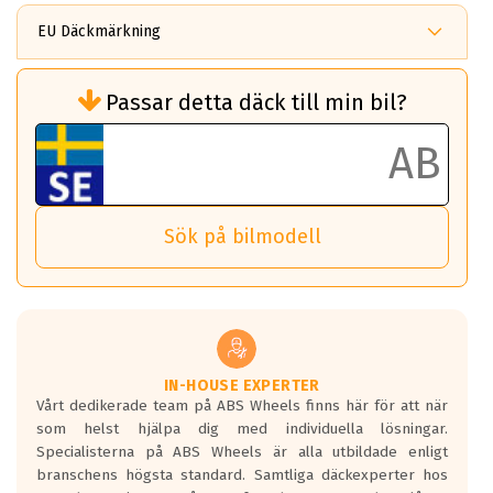
EU Däckmärkning
Rullmotstånd (Som har en inverkan på
Passar detta däck till min bil?
bränsleförbrukningen)
Det ska vara en betygsskala från klass A
till G för rullmotstånd.
Ett klass A däck kommer ha 6,5% bättre
bränsleförbrukning än ett klass G däck.
Det betyder att om man kör 10,000 km,
Sök på bilmodell
så sparar man 50 liter bränsle med ett
klass A däck gentemot ett klass G däck.
Detta är genomsnittet; beroende på väg
underlaget, vilken rutt du kör, samt
vilken körstil du använder.
Våtgrepp egenskaper:
IN-HOUSE EXPERTER
Vårt dedikerade team på ABS Wheels finns här för att när
Betygsskalan är satt A till F. Där A påvisar
som helst hjälpa dig med individuella lösningar.
den kortaste bromssträckan och F är den
Specialisterna på ABS Wheels är alla utbildade enligt
längsta.
branschens högsta standard. Samtliga däckexperter hos
Inga D eller G betyg delas ut för