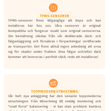
regelverket som introduceras år 2016.
Ett däck med två svarta vågor är redan
godkända för år 2016 nya regelverk.
TPMS-SENSORER
TPMS-sensorer finns tillgängliga att köpa och kan
Ett däck med en svart våg kommer vara
installeras här hos oss. Våra sensorer är original
minst tre decibel tystare än det
kompatibla och fungerar exakt som original-sensorerna.
regelverk som börjar gälla 2016.
Din beställning skickas från vår dedikerade däck- och
fälganläggning och försäkras i förpackningar certifierade
av transportör. Det finns alltså ingen anledning att oroa
sig för skador under frakten. Dina fälgar och/eller däck
kommer att levereras i perfekt skick, redo att installeras!
TOPPMODERN UTRUSTNING
Vår helt nya anläggning har den senaste toppmoderna
utrustningen. Från tillverkning till smidig montering och
"road force" balansering - vi kan utan problem hantera