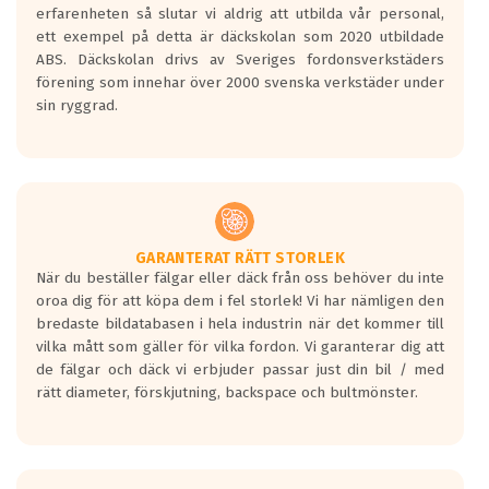
personbilar och lätta lastbilar.
erfarenheten så slutar vi aldrig att utbilda vår personal,
Betyget sätts efter ett test där däcken
ett exempel på detta är däckskolan som 2020 utbildade
skall bromsa in på en väg där det ligger
ABS. Däckskolan drivs av Sveriges fordonsverkstäders
0.5-1.5 mm vatten.
förening som innehar över 2000 svenska verkstäder under
I 80km/h kommer skillnaden på
sin ryggrad.
bromssträckan vara fyra billängder( ca
18meter) mellan däck med betyg A
gentemot F.
Bullernivån:
Vid körning i över 50km/h brukar
rullmotståndets ljud överträffa
GARANTERAT RÄTT STORLEK
När du beställer fälgar eller däck från oss behöver du inte
motorljudet.
oroa dig för att köpa dem i fel storlek! Vi har nämligen den
På däckmärkningen kommer det finnas
bredaste bildatabasen i hela industrin när det kommer till
en symbol av ett däck med vågar. Hög
vilka mått som gäller för vilka fordon. Vi garanterar dig att
bullernivå markeras med svarta vågor
de fälgar och däck vi erbjuder passar just din bil / med
medans de vita vågorna påvisar om det är
rätt diameter, förskjutning, backspace och bultmönster.
ett tyst däck.
Ett däck med tre svarta vågor uppnår de
europeiska kraven som finns i dagsläget,
men är inte längre tillåtna enligt nya