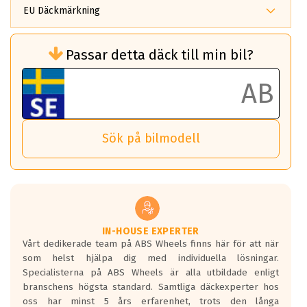
EU Däckmärkning
Rullmotstånd (Som har en inverkan på
Passar detta däck till min bil?
bränsleförbrukningen)
Det ska vara en betygsskala från klass A
till G för rullmotstånd.
Ett klass A däck kommer ha 6,5% bättre
bränsleförbrukning än ett klass G däck.
Det betyder att om man kör 10,000 km,
Sök på bilmodell
så sparar man 50 liter bränsle med ett
klass A däck gentemot ett klass G däck.
Detta är genomsnittet; beroende på väg
underlaget, vilken rutt du kör, samt
vilken körstil du använder.
Våtgrepp egenskaper:
IN-HOUSE EXPERTER
Vårt dedikerade team på ABS Wheels finns här för att när
Betygsskalan är satt A till F. Där A påvisar
som helst hjälpa dig med individuella lösningar.
den kortaste bromssträckan och F är den
Specialisterna på ABS Wheels är alla utbildade enligt
längsta.
branschens högsta standard. Samtliga däckexperter hos
Inga D eller G betyg delas ut för
oss har minst 5 års erfarenhet, trots den långa