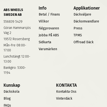
Info
Applikationer
ABS WHEELS
Betal / Finans
Däckväljare
SWEDEN AB
Villkor
Däckomvandlare
556839 5429
Göran Hammarsjös
Fälgprovaren
Press
Väg 2
Jobba På ABS
TPMS
19572 Rosersberg
Sidkarta
Offroad Däck
Mån-Fre 08:00-
Varumärken
17:00
Lunchstängt 12:00-
13:00
Bankgiro: 5300-
1194
Kunskap
KONTAKTA
Däckskola
Kontakta Oss
Blog
Vinterdäck
FAQs