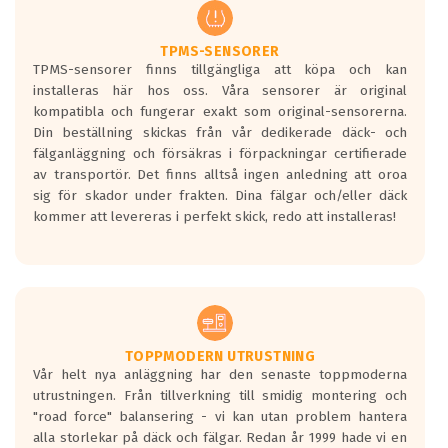
regelverket som introduceras år 2016.
Ett däck med två svarta vågor är redan
godkända för år 2016 nya regelverk.
TPMS-SENSORER
TPMS-sensorer finns tillgängliga att köpa och kan
Ett däck med en svart våg kommer vara
installeras här hos oss. Våra sensorer är original
minst tre decibel tystare än det
kompatibla och fungerar exakt som original-sensorerna.
regelverk som börjar gälla 2016.
Din beställning skickas från vår dedikerade däck- och
fälganläggning och försäkras i förpackningar certifierade
av transportör. Det finns alltså ingen anledning att oroa
sig för skador under frakten. Dina fälgar och/eller däck
kommer att levereras i perfekt skick, redo att installeras!
TOPPMODERN UTRUSTNING
Vår helt nya anläggning har den senaste toppmoderna
utrustningen. Från tillverkning till smidig montering och
"road force" balansering - vi kan utan problem hantera
alla storlekar på däck och fälgar. Redan år 1999 hade vi en