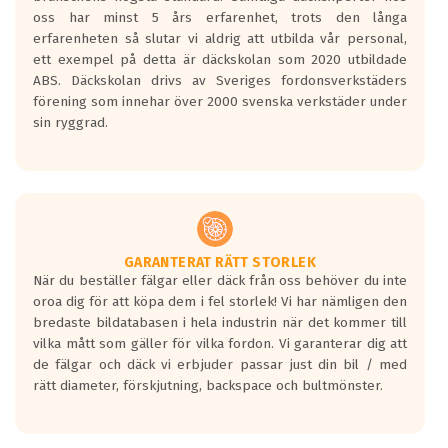
Inga D eller G betyg delas ut för
oss har minst 5 års erfarenhet, trots den långa
personbilar och lätta lastbilar.
erfarenheten så slutar vi aldrig att utbilda vår personal,
Betyget sätts efter ett test där däcken
ett exempel på detta är däckskolan som 2020 utbildade
skall bromsa in på en väg där det ligger
ABS. Däckskolan drivs av Sveriges fordonsverkstäders
0.5-1.5 mm vatten.
förening som innehar över 2000 svenska verkstäder under
I 80km/h kommer skillnaden på
sin ryggrad.
bromssträckan vara fyra billängder( ca
18meter) mellan däck med betyg A
gentemot F.
Bullernivån:
Vid körning i över 50km/h brukar
rullmotståndets ljud överträffa
GARANTERAT RÄTT STORLEK
När du beställer fälgar eller däck från oss behöver du inte
motorljudet.
oroa dig för att köpa dem i fel storlek! Vi har nämligen den
På däckmärkningen kommer det finnas
bredaste bildatabasen i hela industrin när det kommer till
en symbol av ett däck med vågar. Hög
vilka mått som gäller för vilka fordon. Vi garanterar dig att
bullernivå markeras med svarta vågor
de fälgar och däck vi erbjuder passar just din bil / med
medans de vita vågorna påvisar om det är
rätt diameter, förskjutning, backspace och bultmönster.
ett tyst däck.
Ett däck med tre svarta vågor uppnår de
europeiska kraven som finns i dagsläget,