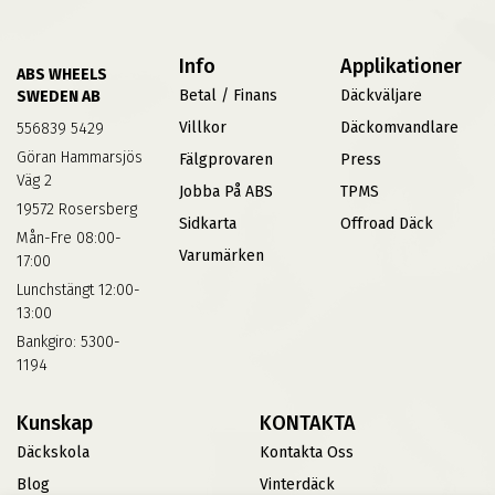
Info
Applikationer
ABS WHEELS
Betal / Finans
Däckväljare
SWEDEN AB
Villkor
Däckomvandlare
556839 5429
Göran Hammarsjös
Fälgprovaren
Press
Väg 2
Jobba På ABS
TPMS
19572 Rosersberg
Sidkarta
Offroad Däck
Mån-Fre 08:00-
Varumärken
17:00
Lunchstängt 12:00-
13:00
Bankgiro: 5300-
1194
Kunskap
KONTAKTA
Däckskola
Kontakta Oss
Blog
Vinterdäck