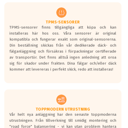
men är inte längre tillåtna enligt nya
regelverket som introduceras år 2016.
Ett däck med två svarta vågor är redan
godkända för år 2016 nya regelverk.
TPMS-SENSORER
TPMS-sensorer finns tillgängliga att köpa och kan
Ett däck med en svart våg kommer vara
installeras här hos oss. Våra sensorer är original
minst tre decibel tystare än det
kompatibla och fungerar exakt som original-sensorerna.
regelverk som börjar gälla 2016.
Din beställning skickas från vår dedikerade däck- och
fälganläggning och försäkras i förpackningar certifierade
av transportör. Det finns alltså ingen anledning att oroa
sig för skador under frakten. Dina fälgar och/eller däck
kommer att levereras i perfekt skick, redo att installeras!
TOPPMODERN UTRUSTNING
Vår helt nya anläggning har den senaste toppmoderna
utrustningen. Från tillverkning till smidig montering och
"road force" balansering - vi kan utan problem hantera