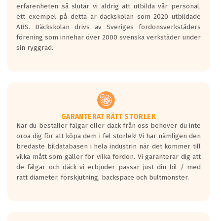
personbilar och lätta lastbilar.
erfarenheten så slutar vi aldrig att utbilda vår personal,
Betyget sätts efter ett test där däcken
ett exempel på detta är däckskolan som 2020 utbildade
skall bromsa in på en väg där det ligger
ABS. Däckskolan drivs av Sveriges fordonsverkstäders
0.5-1.5 mm vatten.
förening som innehar över 2000 svenska verkstäder under
I 80km/h kommer skillnaden på
sin ryggrad.
bromssträckan vara fyra billängder( ca
18meter) mellan däck med betyg A
gentemot F.
Bullernivån:
Vid körning i över 50km/h brukar
rullmotståndets ljud överträffa
GARANTERAT RÄTT STORLEK
När du beställer fälgar eller däck från oss behöver du inte
motorljudet.
oroa dig för att köpa dem i fel storlek! Vi har nämligen den
På däckmärkningen kommer det finnas
bredaste bildatabasen i hela industrin när det kommer till
en symbol av ett däck med vågar. Hög
vilka mått som gäller för vilka fordon. Vi garanterar dig att
bullernivå markeras med svarta vågor
de fälgar och däck vi erbjuder passar just din bil / med
medans de vita vågorna påvisar om det är
rätt diameter, förskjutning, backspace och bultmönster.
ett tyst däck.
Ett däck med tre svarta vågor uppnår de
europeiska kraven som finns i dagsläget,
men är inte längre tillåtna enligt nya