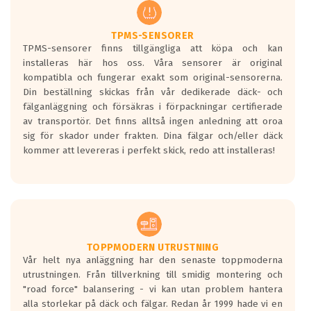
regelverket som introduceras år 2016.
Ett däck med två svarta vågor är redan
godkända för år 2016 nya regelverk.
TPMS-SENSORER
TPMS-sensorer finns tillgängliga att köpa och kan
Ett däck med en svart våg kommer vara
installeras här hos oss. Våra sensorer är original
minst tre decibel tystare än det
kompatibla och fungerar exakt som original-sensorerna.
regelverk som börjar gälla 2016.
Din beställning skickas från vår dedikerade däck- och
fälganläggning och försäkras i förpackningar certifierade
av transportör. Det finns alltså ingen anledning att oroa
sig för skador under frakten. Dina fälgar och/eller däck
kommer att levereras i perfekt skick, redo att installeras!
TOPPMODERN UTRUSTNING
Vår helt nya anläggning har den senaste toppmoderna
utrustningen. Från tillverkning till smidig montering och
"road force" balansering - vi kan utan problem hantera
alla storlekar på däck och fälgar. Redan år 1999 hade vi en