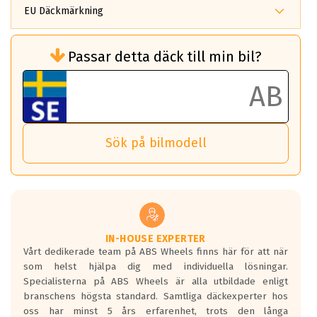
EU Däckmärkning
Rullmotstånd (Som har en inverkan på
Passar detta däck till min bil?
bränsleförbrukningen)
Det ska vara en betygsskala från klass A
till G för rullmotstånd.
Ett klass A däck kommer ha 6,5% bättre
bränsleförbrukning än ett klass G däck.
Det betyder att om man kör 10,000 km,
Sök på bilmodell
så sparar man 50 liter bränsle med ett
klass A däck gentemot ett klass G däck.
Detta är genomsnittet; beroende på väg
underlaget, vilken rutt du kör, samt
vilken körstil du använder.
Våtgrepp egenskaper:
IN-HOUSE EXPERTER
Vårt dedikerade team på ABS Wheels finns här för att när
Betygsskalan är satt A till F. Där A påvisar
som helst hjälpa dig med individuella lösningar.
den kortaste bromssträckan och F är den
Specialisterna på ABS Wheels är alla utbildade enligt
längsta.
branschens högsta standard. Samtliga däckexperter hos
Inga D eller G betyg delas ut för
oss har minst 5 års erfarenhet, trots den långa