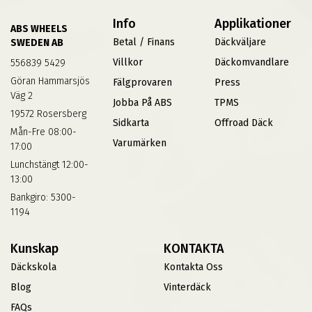
Info
Applikationer
ABS WHEELS
Betal / Finans
Däckväljare
SWEDEN AB
Villkor
Däckomvandlare
556839 5429
Göran Hammarsjös
Fälgprovaren
Press
Väg 2
Jobba På ABS
TPMS
19572 Rosersberg
Sidkarta
Offroad Däck
Mån-Fre 08:00-
Varumärken
17:00
Lunchstängt 12:00-
13:00
Bankgiro: 5300-
1194
Kunskap
KONTAKTA
Däckskola
Kontakta Oss
Blog
Vinterdäck
FAQs