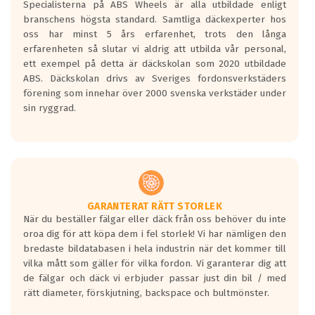
Specialisterna på ABS Wheels är alla utbildade enligt
längsta.
branschens högsta standard. Samtliga däckexperter hos
Inga D eller G betyg delas ut för
oss har minst 5 års erfarenhet, trots den långa
personbilar och lätta lastbilar.
erfarenheten så slutar vi aldrig att utbilda vår personal,
Betyget sätts efter ett test där däcken
ett exempel på detta är däckskolan som 2020 utbildade
skall bromsa in på en väg där det ligger
ABS. Däckskolan drivs av Sveriges fordonsverkstäders
0.5-1.5 mm vatten.
förening som innehar över 2000 svenska verkstäder under
I 80km/h kommer skillnaden på
sin ryggrad.
bromssträckan vara fyra billängder( ca
18meter) mellan däck med betyg A
gentemot F.
Bullernivån:
Vid körning i över 50km/h brukar
rullmotståndets ljud överträffa
GARANTERAT RÄTT STORLEK
När du beställer fälgar eller däck från oss behöver du inte
motorljudet.
oroa dig för att köpa dem i fel storlek! Vi har nämligen den
På däckmärkningen kommer det finnas
bredaste bildatabasen i hela industrin när det kommer till
en symbol av ett däck med vågar. Hög
vilka mått som gäller för vilka fordon. Vi garanterar dig att
bullernivå markeras med svarta vågor
de fälgar och däck vi erbjuder passar just din bil / med
medans de vita vågorna påvisar om det är
rätt diameter, förskjutning, backspace och bultmönster.
ett tyst däck.
Ett däck med tre svarta vågor uppnår de