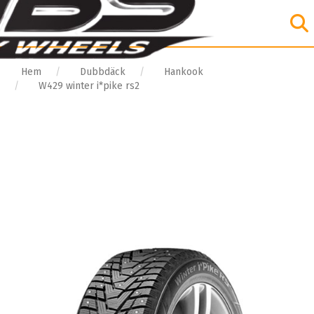
Hem
Dubbdäck
Hankook
W429 winter i*pike rs2