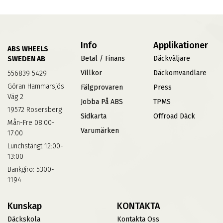
Info
Applikationer
ABS WHEELS
Betal / Finans
Däckväljare
SWEDEN AB
Villkor
Däckomvandlare
556839 5429
Göran Hammarsjös
Fälgprovaren
Press
Väg 2
Jobba På ABS
TPMS
19572 Rosersberg
Sidkarta
Offroad Däck
Mån-Fre 08:00-
Varumärken
17:00
Lunchstängt 12:00-
13:00
Bankgiro: 5300-
1194
Kunskap
KONTAKTA
Däckskola
Kontakta Oss