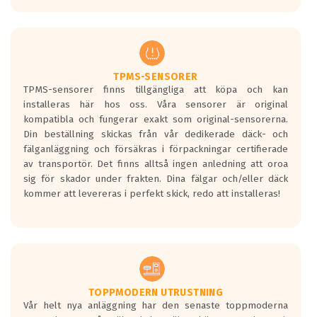
europeiska kraven som finns i dagsläget,
men är inte längre tillåtna enligt nya
regelverket som introduceras år 2016.
Ett däck med två svarta vågor är redan
godkända för år 2016 nya regelverk.
TPMS-SENSORER
TPMS-sensorer finns tillgängliga att köpa och kan
Ett däck med en svart våg kommer vara
installeras här hos oss. Våra sensorer är original
minst tre decibel tystare än det
kompatibla och fungerar exakt som original-sensorerna.
regelverk som börjar gälla 2016.
Din beställning skickas från vår dedikerade däck- och
fälganläggning och försäkras i förpackningar certifierade
av transportör. Det finns alltså ingen anledning att oroa
sig för skador under frakten. Dina fälgar och/eller däck
kommer att levereras i perfekt skick, redo att installeras!
TOPPMODERN UTRUSTNING
Vår helt nya anläggning har den senaste toppmoderna