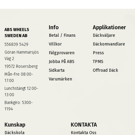
Info
Applikationer
ABS WHEELS
Betal / Finans
Däckväljare
SWEDEN AB
Villkor
Däckomvandlare
556839 5429
Göran Hammarsjös
Fälgprovaren
Press
Väg 2
Jobba På ABS
TPMS
19572 Rosersberg
Sidkarta
Offroad Däck
Mån-Fre 08:00-
Varumärken
17:00
Lunchstängt 12:00-
13:00
Bankgiro: 5300-
1194
Kunskap
KONTAKTA
Däckskola
Kontakta Oss