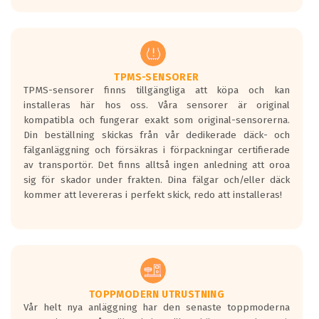
europeiska kraven som finns i dagsläget,
men är inte längre tillåtna enligt nya
regelverket som introduceras år 2016.
Ett däck med två svarta vågor är redan
godkända för år 2016 nya regelverk.
TPMS-SENSORER
TPMS-sensorer finns tillgängliga att köpa och kan
Ett däck med en svart våg kommer vara
installeras här hos oss. Våra sensorer är original
minst tre decibel tystare än det
kompatibla och fungerar exakt som original-sensorerna.
regelverk som börjar gälla 2016.
Din beställning skickas från vår dedikerade däck- och
fälganläggning och försäkras i förpackningar certifierade
av transportör. Det finns alltså ingen anledning att oroa
sig för skador under frakten. Dina fälgar och/eller däck
kommer att levereras i perfekt skick, redo att installeras!
TOPPMODERN UTRUSTNING
Vår helt nya anläggning har den senaste toppmoderna