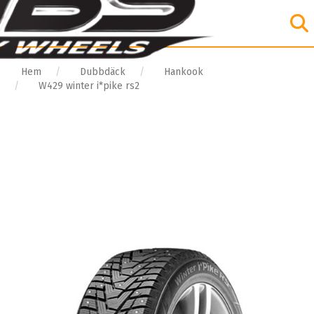
Hem
Dubbdäck
Hankook
W429 winter i*pike rs2