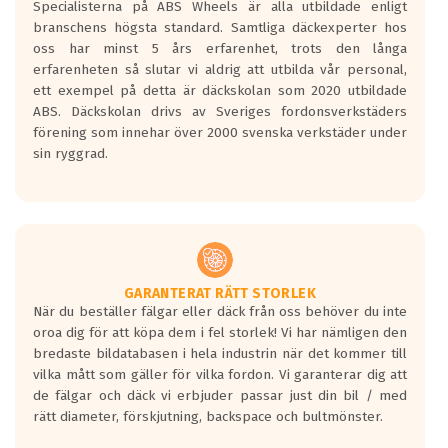
Specialisterna på ABS Wheels är alla utbildade enligt
längsta.
branschens högsta standard. Samtliga däckexperter hos
Inga D eller G betyg delas ut för
oss har minst 5 års erfarenhet, trots den långa
personbilar och lätta lastbilar.
erfarenheten så slutar vi aldrig att utbilda vår personal,
Betyget sätts efter ett test där däcken
ett exempel på detta är däckskolan som 2020 utbildade
skall bromsa in på en väg där det ligger
ABS. Däckskolan drivs av Sveriges fordonsverkstäders
0.5-1.5 mm vatten.
förening som innehar över 2000 svenska verkstäder under
I 80km/h kommer skillnaden på
sin ryggrad.
bromssträckan vara fyra billängder( ca
18meter) mellan däck med betyg A
gentemot F.
Bullernivån:
Vid körning i över 50km/h brukar
rullmotståndets ljud överträffa
GARANTERAT RÄTT STORLEK
När du beställer fälgar eller däck från oss behöver du inte
motorljudet.
oroa dig för att köpa dem i fel storlek! Vi har nämligen den
På däckmärkningen kommer det finnas
bredaste bildatabasen i hela industrin när det kommer till
en symbol av ett däck med vågar. Hög
vilka mått som gäller för vilka fordon. Vi garanterar dig att
bullernivå markeras med svarta vågor
de fälgar och däck vi erbjuder passar just din bil / med
medans de vita vågorna påvisar om det är
rätt diameter, förskjutning, backspace och bultmönster.
ett tyst däck.
Ett däck med tre svarta vågor uppnår de