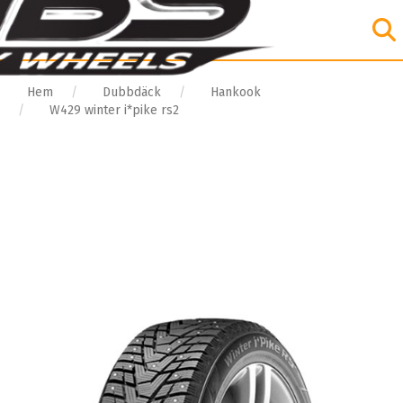
Hem
Dubbdäck
Hankook
W429 winter i*pike rs2