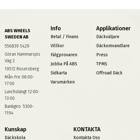
Info
Applikationer
ABS WHEELS
Betal / Finans
Däckväljare
SWEDEN AB
Villkor
Däckomvandlare
556839 5429
Göran Hammarsjös
Fälgprovaren
Press
Väg 2
Jobba På ABS
TPMS
19572 Rosersberg
Sidkarta
Offroad Däck
Mån-Fre 08:00-
Varumärken
17:00
Lunchstängt 12:00-
13:00
Bankgiro: 5300-
1194
Kunskap
KONTAKTA
Däckskola
Kontakta Oss