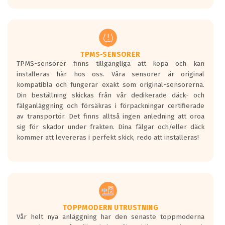
europeiska kraven som finns i dagsläget,
men är inte längre tillåtna enligt nya
regelverket som introduceras år 2016.
Ett däck med två svarta vågor är redan
godkända för år 2016 nya regelverk.
TPMS-SENSORER
TPMS-sensorer finns tillgängliga att köpa och kan
Ett däck med en svart våg kommer vara
installeras här hos oss. Våra sensorer är original
minst tre decibel tystare än det
kompatibla och fungerar exakt som original-sensorerna.
regelverk som börjar gälla 2016.
Din beställning skickas från vår dedikerade däck- och
fälganläggning och försäkras i förpackningar certifierade
av transportör. Det finns alltså ingen anledning att oroa
sig för skador under frakten. Dina fälgar och/eller däck
kommer att levereras i perfekt skick, redo att installeras!
TOPPMODERN UTRUSTNING
Vår helt nya anläggning har den senaste toppmoderna