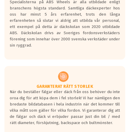
Specialisterna på ABS Wheels är alla utbildade enligt
längsta.
branschens högsta standard. Samtliga däckexperter hos
Inga D eller G betyg delas ut för
oss har minst 5 års erfarenhet, trots den långa
personbilar och lätta lastbilar.
erfarenheten så slutar vi aldrig att utbilda vår personal,
Betyget sätts efter ett test där däcken
ett exempel på detta är däckskolan som 2020 utbildade
skall bromsa in på en väg där det ligger
ABS. Däckskolan drivs av Sveriges fordonsverkstäders
0.5-1.5 mm vatten.
förening som innehar över 2000 svenska verkstäder under
I 80km/h kommer skillnaden på
sin ryggrad.
bromssträckan vara fyra billängder( ca
18meter) mellan däck med betyg A
gentemot F.
Bullernivån:
Vid körning i över 50km/h brukar
rullmotståndets ljud överträffa
GARANTERAT RÄTT STORLEK
När du beställer fälgar eller däck från oss behöver du inte
motorljudet.
oroa dig för att köpa dem i fel storlek! Vi har nämligen den
På däckmärkningen kommer det finnas
bredaste bildatabasen i hela industrin när det kommer till
en symbol av ett däck med vågar. Hög
vilka mått som gäller för vilka fordon. Vi garanterar dig att
bullernivå markeras med svarta vågor
de fälgar och däck vi erbjuder passar just din bil / med
medans de vita vågorna påvisar om det är
rätt diameter, förskjutning, backspace och bultmönster.
ett tyst däck.
Ett däck med tre svarta vågor uppnår de