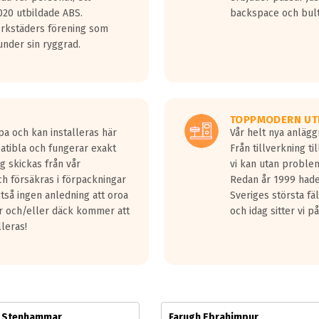
jud överträffa motorljudet.
20 utbildade ABS.
backspace och bul
v ett däck med vågar. Hög bullernivå markeras med svarta vågor
erkstäders förening som
däck.
nder sin ryggrad.
 kraven som finns i dagsläget, men är inte längre tillåtna enligt nya
ör år 2016 nya regelverk.
ecibel tystare än det regelverk som börjar gälla 2016.
TOPPMODERN UT
pa och kan installeras här
Vår helt nya anläg
patibla och fungerar exakt
Från tillverkning t
g skickas från vår
vi kan utan problem
h försäkras i förpackningar
Redan år 1999 hade 
lltså ingen anledning att oroa
Sveriges största fä
ar och/eller däck kommer att
och idag sitter vi 
lleras!
m Stenhammar
Farugh Ebrahimpur