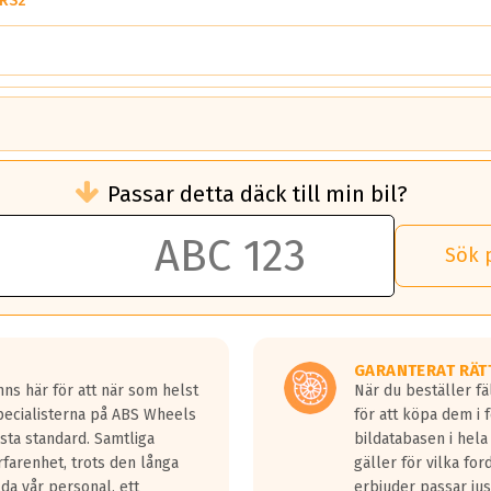
 RS2
brukningen)
Passar detta däck till min bil?
 rullmotstånd.
brukning än ett klass G däck.
an 50 liter bränsle med ett klass A däck gentemot ett klass G däck.
Sök 
 vilken rutt du kör, samt vilken körstil du använder.
rtaste bromssträckan och F är den längsta.
tta lastbilar.
GARANTERAT RÄT
a in på en väg där det ligger 0.5-1.5 mm vatten.
ns här för att när som helst
När du beställer fä
a fyra billängder( ca 18meter) mellan däck med betyg A gentemot
Specialisterna på ABS Wheels
för att köpa dem i 
sta standard. Samtliga
bildatabasen i hela
rfarenhet, trots den långa
gäller för vilka for
lda vår personal, ett
erbjuder passar just