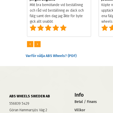
songen.
Mkt bra bemötande vid beställning
Köpte n
g men
och råd vid beställning av däck och
upptäck
digt
fälg samt den dag jag åkte för byte
ena fäl
om alla
gick allt snabbt.
wheels 
Varför välja ABS Wheels? (PDF)
Info
ABS WHEELS SWEDEN AB
Betal / Finans
556839 5429
Göran Hammarsjös Väg 2
Villkor