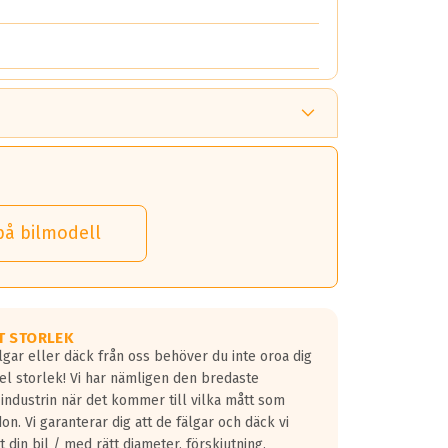
på bilmodell
T STORLEK
lgar eller däck från oss behöver du inte oroa dig
fel storlek! Vi har nämligen den bredaste
 industrin när det kommer till vilka mått som
don. Vi garanterar dig att de fälgar och däck vi
 din bil / med rätt diameter, förskjutning,