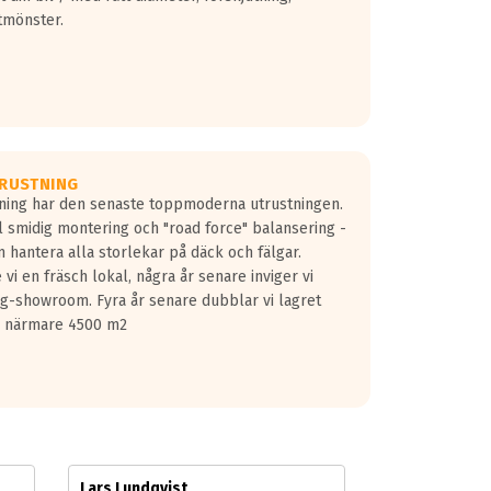
tmönster.
RUSTNING
gning har den senaste toppmoderna utrustningen.
ill smidig montering och "road force" balansering -
 hantera alla storlekar på däck och fälgar.
vi en fräsch lokal, några år senare inviger vi
lg-showroom. Fyra år senare dubblar vi lagret
på närmare 4500 m2
Lars Lundqvist