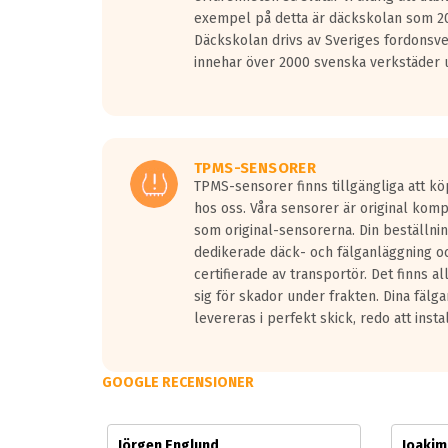
Vid körning i över 50km/h brukar rullmotståndets l
exempel på detta är däckskolan som 20
På däckmärkningen kommer det finnas en symbol a
Däckskolan drivs av Sveriges fordonsv
medans de vita vågorna påvisar om det är ett tyst 
innehar över 2000 svenska verkstäder u
Ett däck med tre svarta vågor uppnår de europeiska
regelverket som introduceras år 2016.
Ett däck med två svarta vågor är redan godkända f
Ett däck med en svart våg kommer vara minst tre d
TPMS-SENSORER
TPMS-sensorer finns tillgängliga att kö
hos oss. Våra sensorer är original kom
som original-sensorerna. Din beställnin
dedikerade däck- och fälganläggning oc
certifierade av transportör. Det finns a
sig för skador under frakten. Dina fälg
levereras i perfekt skick, redo att insta
GOOGLE RECENSIONER
Jörgen Englund
Joaki