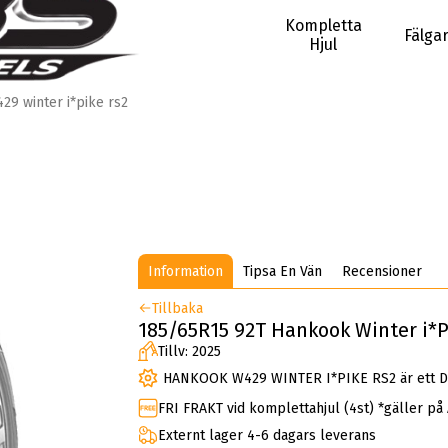
Kompletta
Fälga
Hjul
29 winter i*pike rs2
Information
Tipsa En Vän
Recensioner
Tillbaka
185/65R15 92T Hankook Winter i*
Tillv: 2025
HANKOOK W429 WINTER I*PIKE RS2 är ett 
FRI FRAKT vid komplettahjul (4st) *gäller på
Externt lager 4-6 dagars leverans