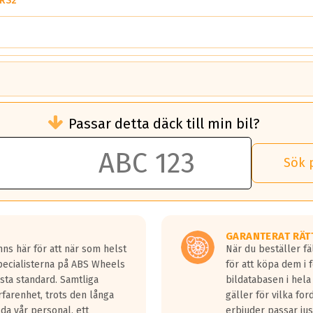
 RS2
brukningen)
Passar detta däck till min bil?
 rullmotstånd.
brukning än ett klass G däck.
an 50 liter bränsle med ett klass A däck gentemot ett klass G däck.
Sök 
 vilken rutt du kör, samt vilken körstil du använder.
rtaste bromssträckan och F är den längsta.
tta lastbilar.
GARANTERAT RÄT
a in på en väg där det ligger 0.5-1.5 mm vatten.
ns här för att när som helst
När du beställer fä
a fyra billängder( ca 18meter) mellan däck med betyg A gentemot
Specialisterna på ABS Wheels
för att köpa dem i 
sta standard. Samtliga
bildatabasen i hela
rfarenhet, trots den långa
gäller för vilka for
lda vår personal, ett
erbjuder passar just