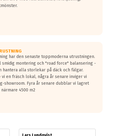
tmönster.
RUSTNING
gning har den senaste toppmoderna utrustningen.
ill smidig montering och "road force" balansering -
 hantera alla storlekar på däck och fälgar.
vi en fräsch lokal, några år senare inviger vi
lg-showroom. Fyra år senare dubblar vi lagret
på närmare 4500 m2
Lars Lundqvist