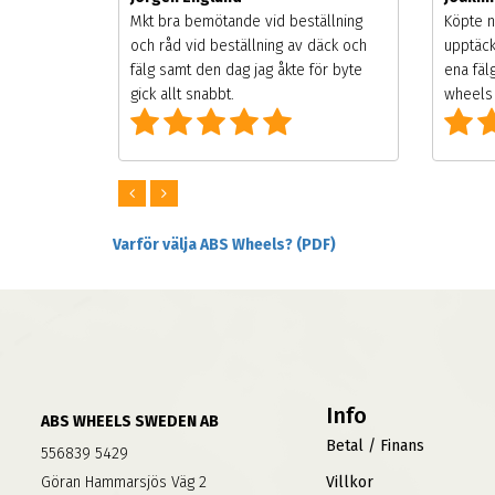
songen.
Mkt bra bemötande vid beställning
Köpte n
g men
och råd vid beställning av däck och
upptäck
digt
fälg samt den dag jag åkte för byte
ena fäl
om alla
gick allt snabbt.
wheels 
Varför välja ABS Wheels? (PDF)
Info
ABS WHEELS SWEDEN AB
Betal / Finans
556839 5429
Göran Hammarsjös Väg 2
Villkor