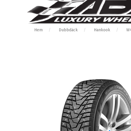
Hem
Dubbdäck
Hankook
W4