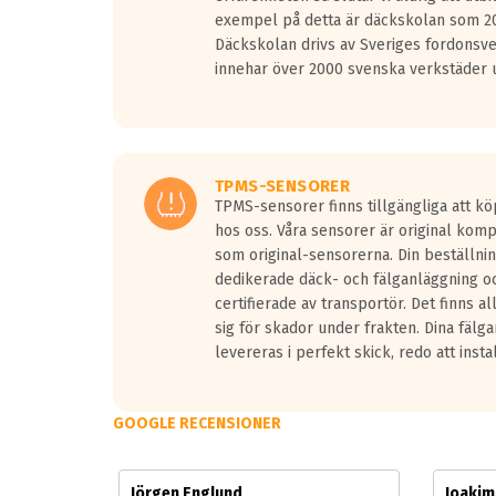
Vid körning i över 50km/h brukar rullmotståndets l
exempel på detta är däckskolan som 20
På däckmärkningen kommer det finnas en symbol a
Däckskolan drivs av Sveriges fordonsv
medans de vita vågorna påvisar om det är ett tyst 
innehar över 2000 svenska verkstäder u
Ett däck med tre svarta vågor uppnår de europeiska
regelverket som introduceras år 2016.
Ett däck med två svarta vågor är redan godkända f
Ett däck med en svart våg kommer vara minst tre d
TPMS-SENSORER
TPMS-sensorer finns tillgängliga att kö
hos oss. Våra sensorer är original kom
som original-sensorerna. Din beställnin
dedikerade däck- och fälganläggning oc
certifierade av transportör. Det finns a
sig för skador under frakten. Dina fälg
levereras i perfekt skick, redo att insta
GOOGLE RECENSIONER
Jörgen Englund
Joaki