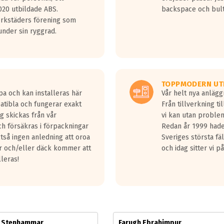
jud överträffa motorljudet.
20 utbildade ABS.
backspace och bul
v ett däck med vågar. Hög bullernivå markeras med svarta vågor
erkstäders förening som
däck.
nder sin ryggrad.
 kraven som finns i dagsläget, men är inte längre tillåtna enligt nya
ör år 2016 nya regelverk.
ecibel tystare än det regelverk som börjar gälla 2016.
TOPPMODERN UT
pa och kan installeras här
Vår helt nya anläg
patibla och fungerar exakt
Från tillverkning t
g skickas från vår
vi kan utan problem
h försäkras i förpackningar
Redan år 1999 hade 
lltså ingen anledning att oroa
Sveriges största fä
ar och/eller däck kommer att
och idag sitter vi 
lleras!
m Stenhammar
Farugh Ebrahimpur