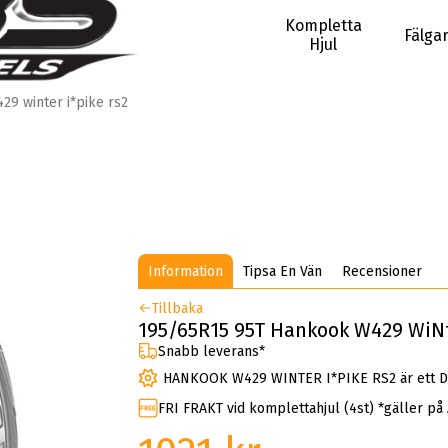
Kompletta
Fälga
Hjul
29 winter i*pike rs2
Information
Tipsa En Vän
Recensioner
Tillbaka
195/65R15 95T Hankook W429 WiNt
Snabb leverans*
HANKOOK W429 WINTER I*PIKE RS2 är ett D
FRI FRAKT vid komplettahjul (4st) *gäller på