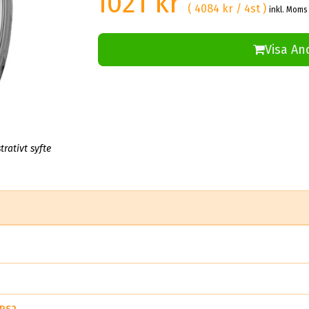
1021 kr
( 4084 kr / 4st )
inkl. Moms 
Visa An
trativt syfte