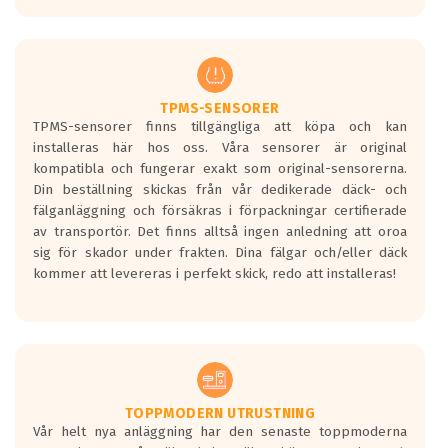
europeiska kraven som finns i dagsläget,
men är inte längre tillåtna enligt nya
regelverket som introduceras år 2016.
Ett däck med två svarta vågor är redan
godkända för år 2016 nya regelverk.
TPMS-SENSORER
TPMS-sensorer finns tillgängliga att köpa och kan
Ett däck med en svart våg kommer vara
installeras här hos oss. Våra sensorer är original
minst tre decibel tystare än det
kompatibla och fungerar exakt som original-sensorerna.
regelverk som börjar gälla 2016.
Din beställning skickas från vår dedikerade däck- och
fälganläggning och försäkras i förpackningar certifierade
av transportör. Det finns alltså ingen anledning att oroa
sig för skador under frakten. Dina fälgar och/eller däck
kommer att levereras i perfekt skick, redo att installeras!
TOPPMODERN UTRUSTNING
Vår helt nya anläggning har den senaste toppmoderna