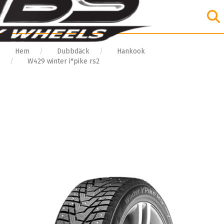
Hem
Dubbdäck
Hankook
W429 winter i*pike rs2