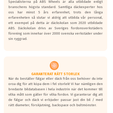
Specialisterna på ABS Wheels är alla utbildade enligt
längsta.
branschens högsta standard. Samtliga däckexperter hos
Inga D eller G betyg delas ut för
oss har minst 5 års erfarenhet, trots den långa
personbilar och lätta lastbilar.
erfarenheten så slutar vi aldrig att utbilda vår personal,
Betyget sätts efter ett test där däcken
ett exempel på detta är däckskolan som 2020 utbildade
skall bromsa in på en väg där det ligger
ABS. Däckskolan drivs av Sveriges fordonsverkstäders
0.5-1.5 mm vatten.
förening som innehar över 2000 svenska verkstäder under
I 80km/h kommer skillnaden på
sin ryggrad.
bromssträckan vara fyra billängder( ca
18meter) mellan däck med betyg A
gentemot F.
Bullernivån:
Vid körning i över 50km/h brukar
rullmotståndets ljud överträffa
GARANTERAT RÄTT STORLEK
När du beställer fälgar eller däck från oss behöver du inte
motorljudet.
oroa dig för att köpa dem i fel storlek! Vi har nämligen den
På däckmärkningen kommer det finnas
bredaste bildatabasen i hela industrin när det kommer till
en symbol av ett däck med vågar. Hög
vilka mått som gäller för vilka fordon. Vi garanterar dig att
bullernivå markeras med svarta vågor
de fälgar och däck vi erbjuder passar just din bil / med
medans de vita vågorna påvisar om det är
rätt diameter, förskjutning, backspace och bultmönster.
ett tyst däck.
Ett däck med tre svarta vågor uppnår de