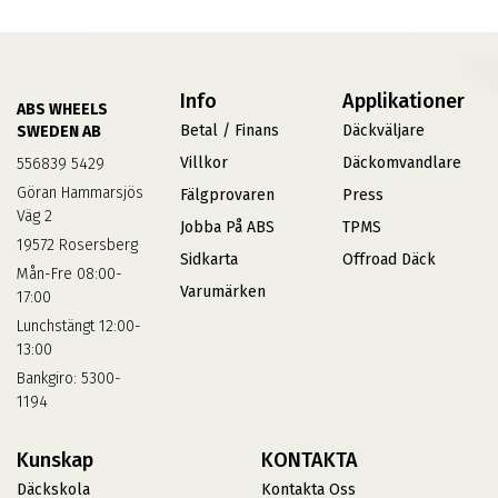
Info
Applikationer
ABS WHEELS
Betal / Finans
Däckväljare
SWEDEN AB
Villkor
Däckomvandlare
556839 5429
Göran Hammarsjös
Fälgprovaren
Press
Väg 2
Jobba På ABS
TPMS
19572 Rosersberg
Sidkarta
Offroad Däck
Mån-Fre 08:00-
Varumärken
17:00
Lunchstängt 12:00-
13:00
Bankgiro: 5300-
1194
Kunskap
KONTAKTA
Däckskola
Kontakta Oss