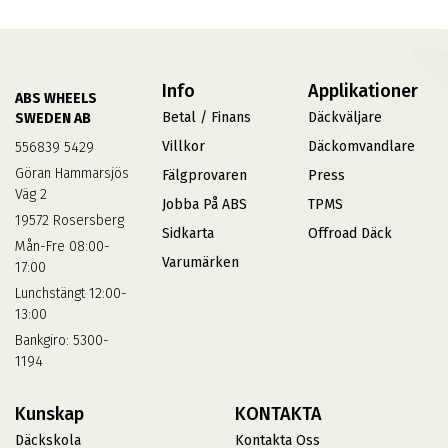
Info
Applikationer
ABS WHEELS
Betal / Finans
Däckväljare
SWEDEN AB
Villkor
Däckomvandlare
556839 5429
Göran Hammarsjös
Fälgprovaren
Press
Väg 2
Jobba På ABS
TPMS
19572 Rosersberg
Sidkarta
Offroad Däck
Mån-Fre 08:00-
Varumärken
17:00
Lunchstängt 12:00-
13:00
Bankgiro: 5300-
1194
Kunskap
KONTAKTA
Däckskola
Kontakta Oss