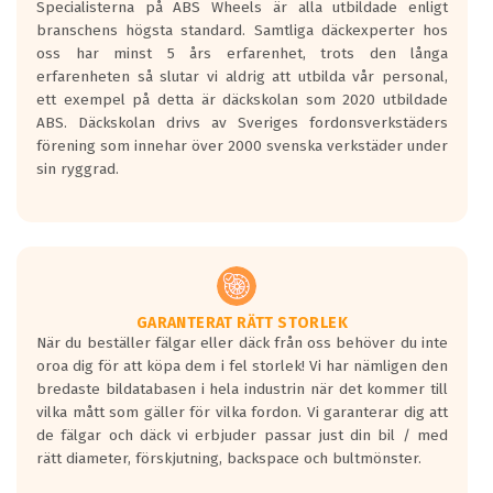
Specialisterna på ABS Wheels är alla utbildade enligt
längsta.
branschens högsta standard. Samtliga däckexperter hos
Inga D eller G betyg delas ut för
oss har minst 5 års erfarenhet, trots den långa
personbilar och lätta lastbilar.
erfarenheten så slutar vi aldrig att utbilda vår personal,
Betyget sätts efter ett test där däcken
ett exempel på detta är däckskolan som 2020 utbildade
skall bromsa in på en väg där det ligger
ABS. Däckskolan drivs av Sveriges fordonsverkstäders
0.5-1.5 mm vatten.
förening som innehar över 2000 svenska verkstäder under
I 80km/h kommer skillnaden på
sin ryggrad.
bromssträckan vara fyra billängder( ca
18meter) mellan däck med betyg A
gentemot F.
Bullernivån:
Vid körning i över 50km/h brukar
rullmotståndets ljud överträffa
GARANTERAT RÄTT STORLEK
När du beställer fälgar eller däck från oss behöver du inte
motorljudet.
oroa dig för att köpa dem i fel storlek! Vi har nämligen den
På däckmärkningen kommer det finnas
bredaste bildatabasen i hela industrin när det kommer till
en symbol av ett däck med vågar. Hög
vilka mått som gäller för vilka fordon. Vi garanterar dig att
bullernivå markeras med svarta vågor
de fälgar och däck vi erbjuder passar just din bil / med
medans de vita vågorna påvisar om det är
rätt diameter, förskjutning, backspace och bultmönster.
ett tyst däck.
Ett däck med tre svarta vågor uppnår de