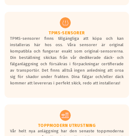
europeiska kraven som finns i dagsläget,
men är inte längre tillåtna enligt nya
regelverket som introduceras år 2016.
Ett däck med två svarta vågor är redan
godkända för år 2016 nya regelverk.
TPMS-SENSORER
TPMS-sensorer finns tillgängliga att köpa och kan
Ett däck med en svart våg kommer vara
installeras här hos oss. Våra sensorer är original
minst tre decibel tystare än det
kompatibla och fungerar exakt som original-sensorerna.
regelverk som börjar gälla 2016.
Din beställning skickas från vår dedikerade däck- och
fälganläggning och försäkras i förpackningar certifierade
av transportör. Det finns alltså ingen anledning att oroa
sig för skador under frakten. Dina fälgar och/eller däck
kommer att levereras i perfekt skick, redo att installeras!
TOPPMODERN UTRUSTNING
Vår helt nya anläggning har den senaste toppmoderna