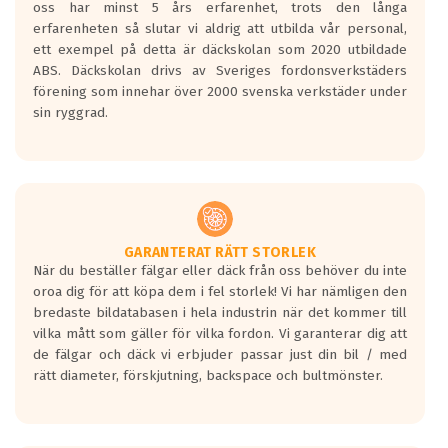
oss har minst 5 års erfarenhet, trots den långa
personbilar och lätta lastbilar.
erfarenheten så slutar vi aldrig att utbilda vår personal,
Betyget sätts efter ett test där däcken
ett exempel på detta är däckskolan som 2020 utbildade
skall bromsa in på en väg där det ligger
ABS. Däckskolan drivs av Sveriges fordonsverkstäders
0.5-1.5 mm vatten.
förening som innehar över 2000 svenska verkstäder under
I 80km/h kommer skillnaden på
sin ryggrad.
bromssträckan vara fyra billängder( ca
18meter) mellan däck med betyg A
gentemot F.
Bullernivån:
Vid körning i över 50km/h brukar
rullmotståndets ljud överträffa
GARANTERAT RÄTT STORLEK
När du beställer fälgar eller däck från oss behöver du inte
motorljudet.
oroa dig för att köpa dem i fel storlek! Vi har nämligen den
På däckmärkningen kommer det finnas
bredaste bildatabasen i hela industrin när det kommer till
en symbol av ett däck med vågar. Hög
vilka mått som gäller för vilka fordon. Vi garanterar dig att
bullernivå markeras med svarta vågor
de fälgar och däck vi erbjuder passar just din bil / med
medans de vita vågorna påvisar om det är
rätt diameter, förskjutning, backspace och bultmönster.
ett tyst däck.
Ett däck med tre svarta vågor uppnår de
europeiska kraven som finns i dagsläget,