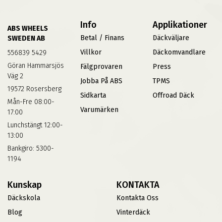
Info
Applikationer
ABS WHEELS
Betal / Finans
Däckväljare
SWEDEN AB
Villkor
Däckomvandlare
556839 5429
Göran Hammarsjös
Fälgprovaren
Press
Väg 2
Jobba På ABS
TPMS
19572 Rosersberg
Sidkarta
Offroad Däck
Mån-Fre 08:00-
Varumärken
17:00
Lunchstängt 12:00-
13:00
Bankgiro: 5300-
1194
Kunskap
KONTAKTA
Däckskola
Kontakta Oss
Blog
Vinterdäck