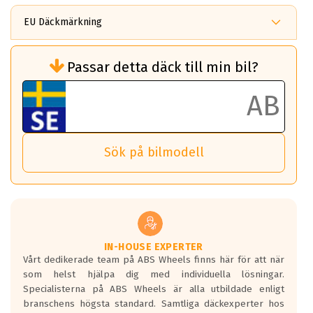
EU Däckmärkning
Rullmotstånd (Som har en inverkan på
Passar detta däck till min bil?
bränsleförbrukningen)
Det ska vara en betygsskala från klass A
till G för rullmotstånd.
Ett klass A däck kommer ha 6,5% bättre
bränsleförbrukning än ett klass G däck.
Det betyder att om man kör 10,000 km,
Sök på bilmodell
så sparar man 50 liter bränsle med ett
klass A däck gentemot ett klass G däck.
Detta är genomsnittet; beroende på väg
underlaget, vilken rutt du kör, samt
vilken körstil du använder.
Våtgrepp egenskaper:
IN-HOUSE EXPERTER
Vårt dedikerade team på ABS Wheels finns här för att när
Betygsskalan är satt A till F. Där A påvisar
som helst hjälpa dig med individuella lösningar.
den kortaste bromssträckan och F är den
Specialisterna på ABS Wheels är alla utbildade enligt
längsta.
branschens högsta standard. Samtliga däckexperter hos
Inga D eller G betyg delas ut för