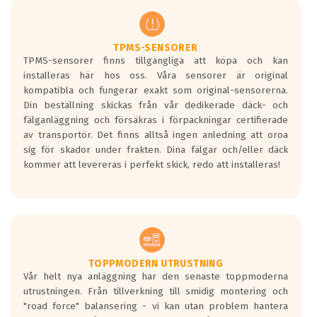
men är inte längre tillåtna enligt nya
regelverket som introduceras år 2016.
Ett däck med två svarta vågor är redan
godkända för år 2016 nya regelverk.
TPMS-SENSORER
TPMS-sensorer finns tillgängliga att köpa och kan
Ett däck med en svart våg kommer vara
installeras här hos oss. Våra sensorer är original
minst tre decibel tystare än det
kompatibla och fungerar exakt som original-sensorerna.
regelverk som börjar gälla 2016.
Din beställning skickas från vår dedikerade däck- och
fälganläggning och försäkras i förpackningar certifierade
av transportör. Det finns alltså ingen anledning att oroa
sig för skador under frakten. Dina fälgar och/eller däck
kommer att levereras i perfekt skick, redo att installeras!
TOPPMODERN UTRUSTNING
Vår helt nya anläggning har den senaste toppmoderna
utrustningen. Från tillverkning till smidig montering och
"road force" balansering - vi kan utan problem hantera