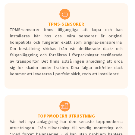
men är inte längre tillåtna enligt nya
regelverket som introduceras år 2016.
Ett däck med två svarta vågor är redan
godkända för år 2016 nya regelverk.
TPMS-SENSORER
TPMS-sensorer finns tillgängliga att köpa och kan
Ett däck med en svart våg kommer vara
installeras här hos oss. Våra sensorer är original
minst tre decibel tystare än det
kompatibla och fungerar exakt som original-sensorerna.
regelverk som börjar gälla 2016.
Din beställning skickas från vår dedikerade däck- och
fälganläggning och försäkras i förpackningar certifierade
av transportör. Det finns alltså ingen anledning att oroa
sig för skador under frakten. Dina fälgar och/eller däck
kommer att levereras i perfekt skick, redo att installeras!
TOPPMODERN UTRUSTNING
Vår helt nya anläggning har den senaste toppmoderna
utrustningen. Från tillverkning till smidig montering och
"road force" balansering - vi kan utan problem hantera