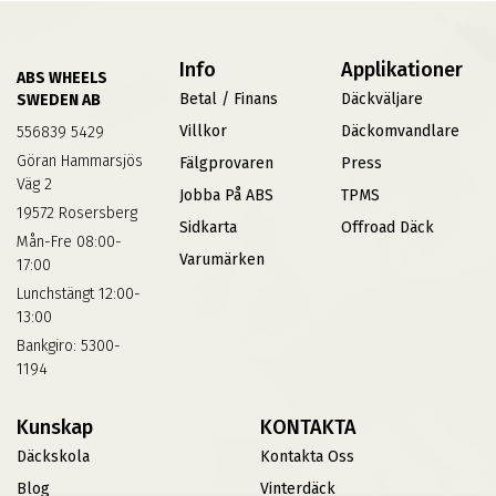
Info
Applikationer
ABS WHEELS
Betal / Finans
Däckväljare
SWEDEN AB
Villkor
Däckomvandlare
556839 5429
Göran Hammarsjös
Fälgprovaren
Press
Väg 2
Jobba På ABS
TPMS
19572 Rosersberg
Sidkarta
Offroad Däck
Mån-Fre 08:00-
Varumärken
17:00
Lunchstängt 12:00-
13:00
Bankgiro: 5300-
1194
Kunskap
KONTAKTA
Däckskola
Kontakta Oss
Blog
Vinterdäck