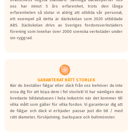
Inga D eller G betyg delas ut för
oss har minst 5 års erfarenhet, trots den långa
personbilar och lätta lastbilar.
erfarenheten så slutar vi aldrig att utbilda vår personal,
Betyget sätts efter ett test där däcken
ett exempel på detta är däckskolan som 2020 utbildade
skall bromsa in på en väg där det ligger
ABS. Däckskolan drivs av Sveriges fordonsverkstäders
0.5-1.5 mm vatten.
förening som innehar över 2000 svenska verkstäder under
I 80km/h kommer skillnaden på
sin ryggrad.
bromssträckan vara fyra billängder( ca
18meter) mellan däck med betyg A
gentemot F.
Bullernivån:
Vid körning i över 50km/h brukar
rullmotståndets ljud överträffa
GARANTERAT RÄTT STORLEK
När du beställer fälgar eller däck från oss behöver du inte
motorljudet.
oroa dig för att köpa dem i fel storlek! Vi har nämligen den
På däckmärkningen kommer det finnas
bredaste bildatabasen i hela industrin när det kommer till
en symbol av ett däck med vågar. Hög
vilka mått som gäller för vilka fordon. Vi garanterar dig att
bullernivå markeras med svarta vågor
de fälgar och däck vi erbjuder passar just din bil / med
medans de vita vågorna påvisar om det är
rätt diameter, förskjutning, backspace och bultmönster.
ett tyst däck.
Ett däck med tre svarta vågor uppnår de
europeiska kraven som finns i dagsläget,