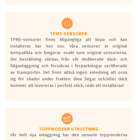
europeiska kraven som finns i dagsläget,
men är inte längre tillåtna enligt nya
regelverket som introduceras år 2016.
Ett däck med två svarta vågor är redan
godkända för år 2016 nya regelverk.
TPMS-SENSORER
TPMS-sensorer finns tillgängliga att köpa och kan
Ett däck med en svart våg kommer vara
installeras här hos oss. Våra sensorer är original
minst tre decibel tystare än det
kompatibla och fungerar exakt som original-sensorerna.
regelverk som börjar gälla 2016.
Din beställning skickas från vår dedikerade däck- och
fälganläggning och försäkras i förpackningar certifierade
av transportör. Det finns alltså ingen anledning att oroa
sig för skador under frakten. Dina fälgar och/eller däck
kommer att levereras i perfekt skick, redo att installeras!
TOPPMODERN UTRUSTNING
Vår helt nya anläggning har den senaste toppmoderna