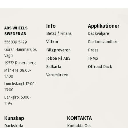
Info
Applikationer
ABS WHEELS
Betal / Finans
Däckväljare
SWEDEN AB
Villkor
Däckomvandlare
556839 5429
Göran Hammarsjös
Fälgprovaren
Press
Väg 2
Jobba På ABS
TPMS
19572 Rosersberg
Sidkarta
Offroad Däck
Mån-Fre 08:00-
Varumärken
17:00
Lunchstängt 12:00-
13:00
Bankgiro: 5300-
1194
Kunskap
KONTAKTA
Däckskola
Kontakta Oss