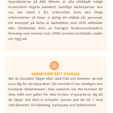
Specialisterna på ABS Wheels är alla utbildade enligt
längsta.
branschens högsta standard. Samtliga däckexperter hos
Inga D eller G betyg delas ut för
oss har minst 5 års erfarenhet, trots den långa
personbilar och lätta lastbilar.
erfarenheten så slutar vi aldrig att utbilda vår personal,
Betyget sätts efter ett test där däcken
ett exempel på detta är däckskolan som 2020 utbildade
skall bromsa in på en väg där det ligger
ABS. Däckskolan drivs av Sveriges fordonsverkstäders
0.5-1.5 mm vatten.
förening som innehar över 2000 svenska verkstäder under
I 80km/h kommer skillnaden på
sin ryggrad.
bromssträckan vara fyra billängder( ca
18meter) mellan däck med betyg A
gentemot F.
Bullernivån:
Vid körning i över 50km/h brukar
rullmotståndets ljud överträffa
GARANTERAT RÄTT STORLEK
När du beställer fälgar eller däck från oss behöver du inte
motorljudet.
oroa dig för att köpa dem i fel storlek! Vi har nämligen den
På däckmärkningen kommer det finnas
bredaste bildatabasen i hela industrin när det kommer till
en symbol av ett däck med vågar. Hög
vilka mått som gäller för vilka fordon. Vi garanterar dig att
bullernivå markeras med svarta vågor
de fälgar och däck vi erbjuder passar just din bil / med
medans de vita vågorna påvisar om det är
rätt diameter, förskjutning, backspace och bultmönster.
ett tyst däck.
Ett däck med tre svarta vågor uppnår de