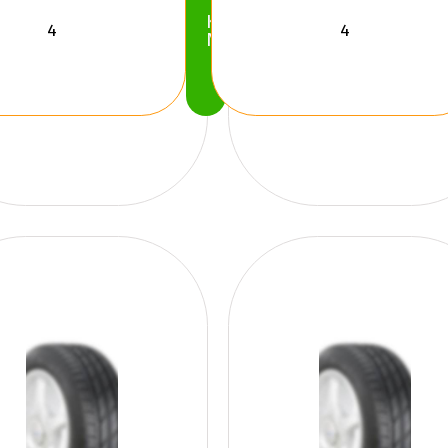
Köp
Nu