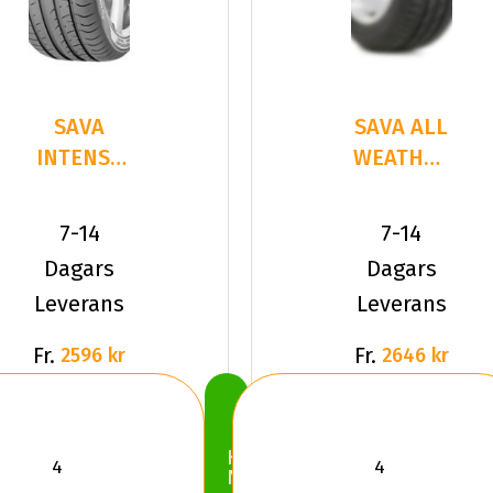
SAVA
SAVA ALL
INTENSA
WEATHER
UHP 2
235/55R19
245/40R19
105 W XL
7-14
7-14
98 Y XL
Dagars
Dagars
Leverans
Leverans
Fr.
Fr.
2596 kr
2646 kr
Köp
Nu