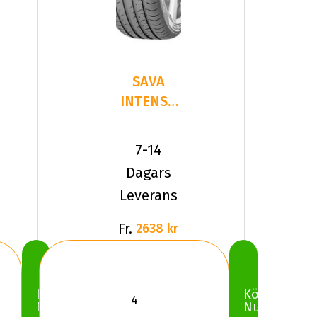
SAVA
INTENSA
UHP 2
255/30R19
7-14
91 Y XL
Dagars
Leverans
Fr.
2638 kr
Köp
Köp
Nu
Nu