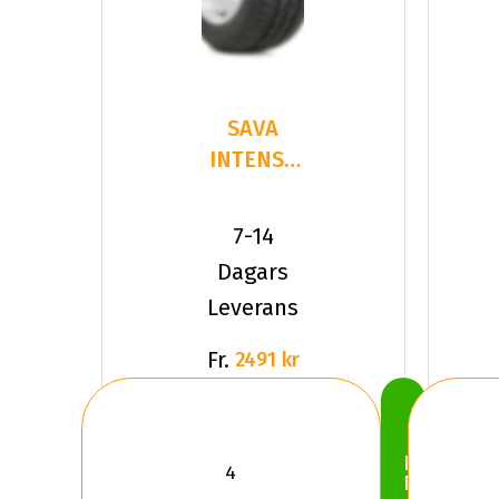
SAVA
INTENSA
UHP 2
225/35R19
7-14
88 Y XL
Dagars
Leverans
Fr.
2491 kr
Köp
Nu