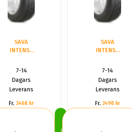
SAVA
SAVA
INTENSA
INTENSA
UHP 2
SUV 2
235/35R19
235/50R19
7-14
7-14
91 Y XL
99 V
Dagars
Dagars
Leverans
Leverans
Fr.
Fr.
2468 kr
2498 kr
Köp