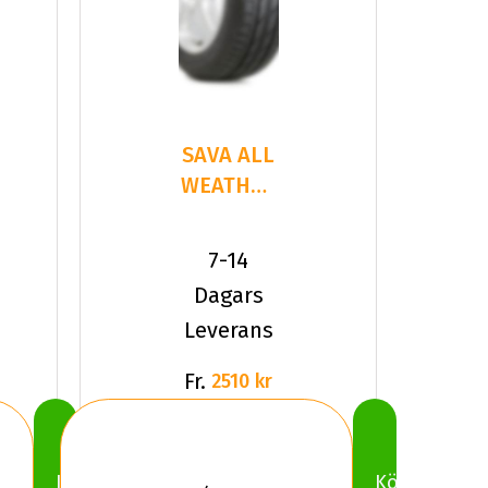
SAVA ALL
WEATHER
235/55R18
104 V XL
7-14
Dagars
Leverans
Fr.
2510 kr
Köp
Köp