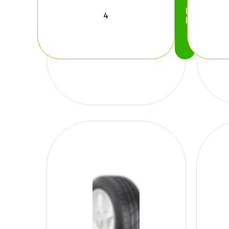
Köp
Nu