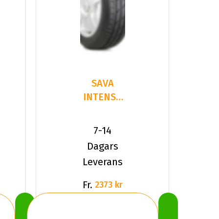
SAVA
INTENSA
SUV 2
235/50R18
7-14
97 V
Dagars
Leverans
Fr.
2373 kr