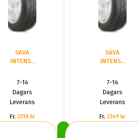
SAVA
SAVA
INTENSA
INTENSA
SUV 2
UHP 2
225/55R19
245/45R18
7-14
7-14
99 V
100 Y XL
Dagars
Dagars
Leverans
Leverans
Fr.
Fr.
2318 kr
2349 kr