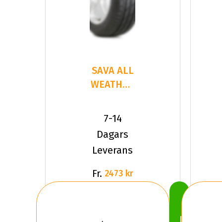
SAVA ALL
WEATHER
215/55R18
99 V XL
7-14
Dagars
Leverans
Fr.
2473 kr
Köp