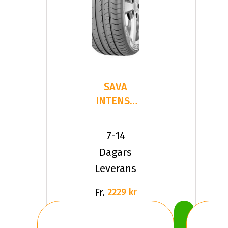
SAVA
INTENSA
UHP 2
245/40R18
7-14
97 Y XL
Dagars
Leverans
Fr.
2229 kr