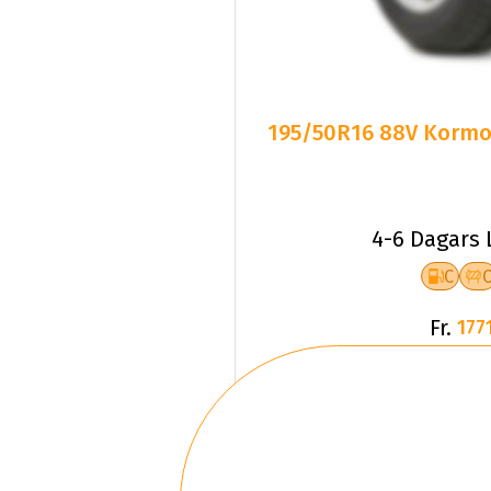
195/50R16 88V Kormo
4-6 Dagars 
C
Fr.
1771