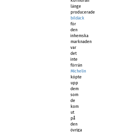
Kormoran
länge
producerade
bildäck
för
den
inhemska
marknaden
var
det
inte
förrän
Michelin
köpte
upp
dem
som
de
kom
ut
på
den
övriga