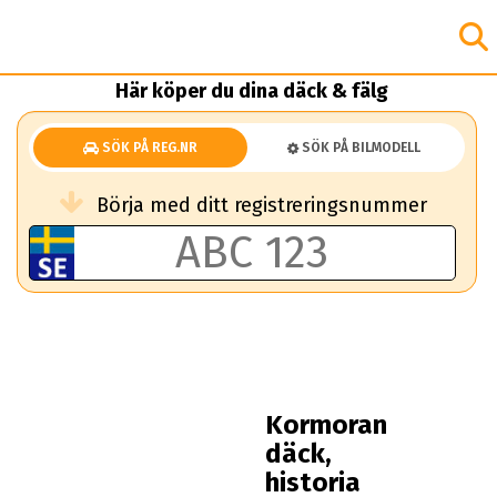
Här köper du dina däck & fälg
SÖK PÅ REG.NR
SÖK PÅ BILMODELL
Börja med ditt registreringsnummer
Kormoran
däck,
historia