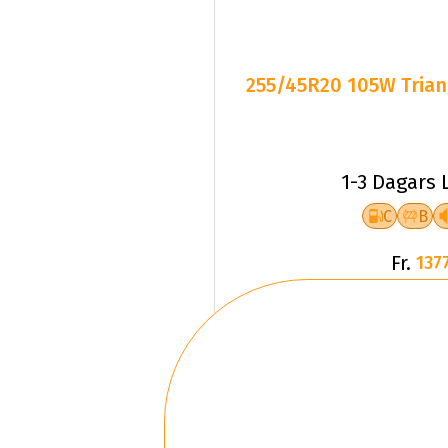
255/45R20 105W Triang
1-3 Dagars 
C
B
Fr.
1377