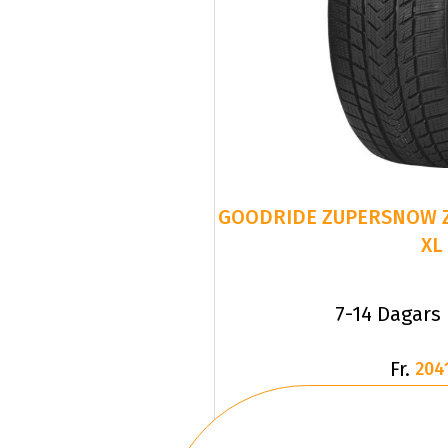
GOODRIDE ZUPERSNOW Z-
XL
7-14 Dagars
Fr.
204