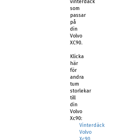
vinterdäck
som
passar
på
din
Volvo
XC90.
Klicka
här
för
andra
tum
storlekar
till
din
Volvo
Xc90:
Vinterdäck
Volvo
Xc90