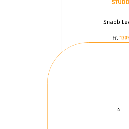
STUD
Snabb Le
Fr.
130