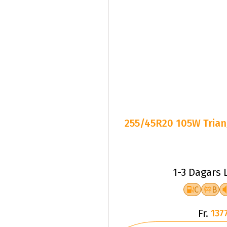
255/45R20 105W Triang
1-3 Dagars 
C
B
Fr.
1377