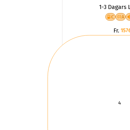
1-3 Dagars 
C
A
Fr.
157