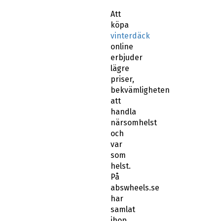
Att
köpa
vinterdäck
online
erbjuder
lägre
priser,
bekvämligheten
att
handla
närsomhelst
och
var
som
helst.
På
abswheels.se
har
samlat
ihop