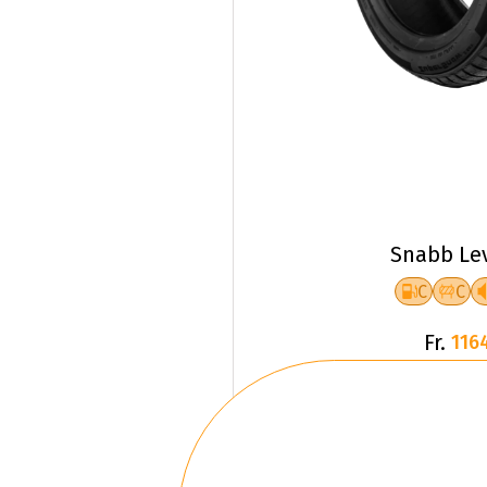
Snabb Le
C
C
Fr.
116