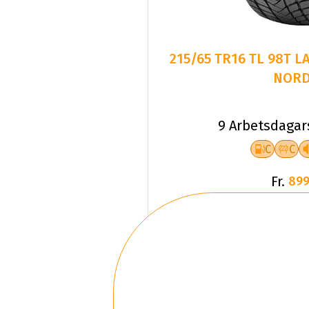
215/65 TR16 TL 98T 
NORD
9 Arbetsdagar
C
C
Fr.
899