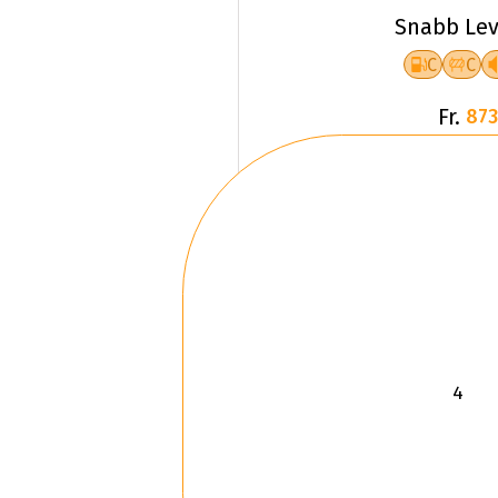
Snabb Lev
C
C
Fr.
873