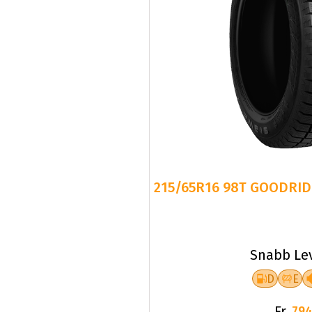
215/65R16 98T GOODRID
Snabb Le
D
E
Fr.
794