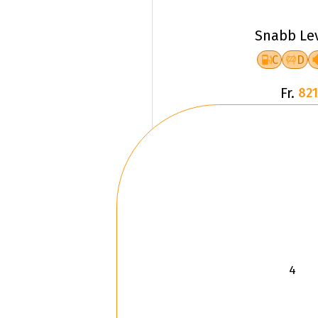
Snabb Le
C
D
Fr.
821