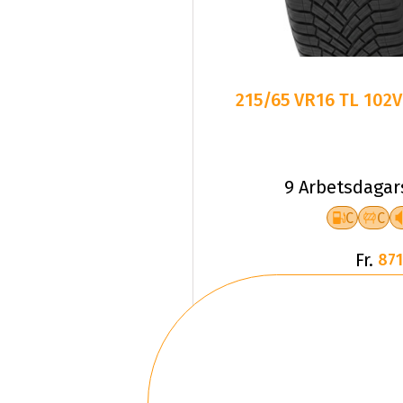
215/65 VR16 TL 102
9 Arbetsdagar
C
C
Fr.
871