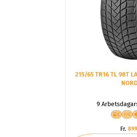
215/65 TR16 TL 98T 
NORD
9 Arbetsdagar
C
C
Fr.
899