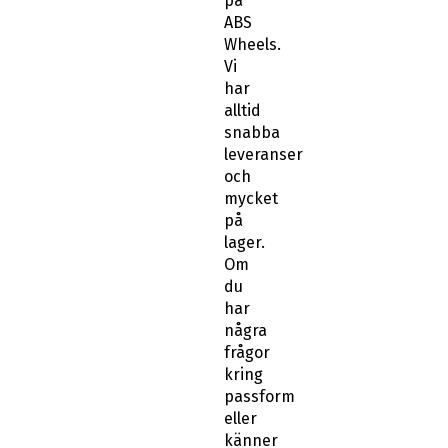
på
ABS
Wheels.
Vi
har
alltid
snabba
leveranser
och
mycket
på
lager.
Om
du
har
några
frågor
kring
passform
eller
känner