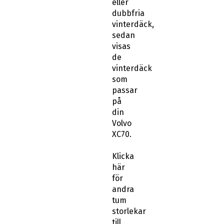
eller
dubbfria
vinterdäck,
sedan
visas
de
vinterdäck
som
passar
på
din
Volvo
XC70.
Klicka
här
för
andra
tum
storlekar
till