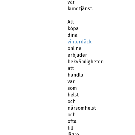
vår
kundtjänst.
Att
köpa
dina
vinterdäck
online
erbjuder
bekvämligheten
att
handla
var
som
helst
och
närsomhelst
och
ofta
till
lägre