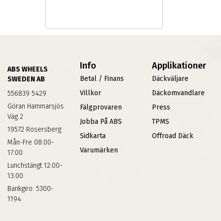
Info
Applikationer
ABS WHEELS
Betal / Finans
Däckväljare
SWEDEN AB
Villkor
Däckomvandlare
556839 5429
Göran Hammarsjös
Fälgprovaren
Press
Väg 2
Jobba På ABS
TPMS
19572 Rosersberg
Sidkarta
Offroad Däck
Mån-Fre 08:00-
Varumärken
17:00
Lunchstängt 12:00-
13:00
Bankgiro: 5300-
1194