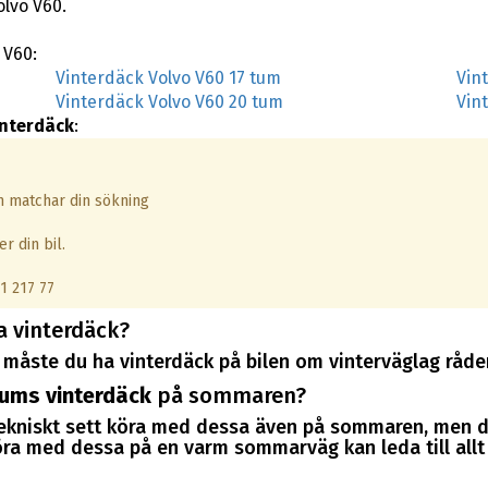
olvo V60.
 V60:
Vinterdäck Volvo V60 17 tum
Vin
Vinterdäck Volvo V60 20 tum
Vin
interdäck
:
om matchar din sökning
r din bil.
1 217 77
a vinterdäck?
måste du ha vinterdäck på bilen om vinterväglag råder
tums vinterdäck
på sommaren?
tekniskt sett köra med dessa även på sommaren, men d
a med dessa på en varm sommarväg kan leda till allt i