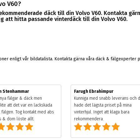
vo V60?
 rekommenderade däck till din Volvo V60. Kontakta gär
 att hitta passande vinterdäck till din Volvo V60.
er enligt vår bildatalista. Kontakta gärna våra däck & fälgexperter 
m Stenhammar
Farugh Ebrahimpur
nya fälgar & däck men
Kunniga med snabb leverans och 
kte att det var en lackskada
hade det lägsta priset på mina
 fälgen. Tog kontakt med abs
vinterhjul. Inget att klaga bara
 & dom löste allt.
rekommendera.