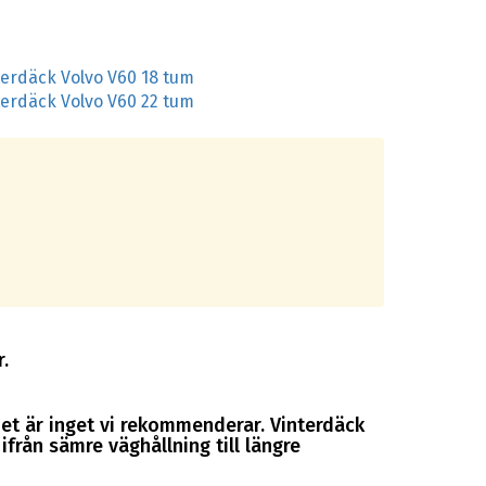
terdäck Volvo V60 18 tum
terdäck Volvo V60 22 tum
.
et är inget vi rekommenderar. Vinterdäck
från sämre väghållning till längre