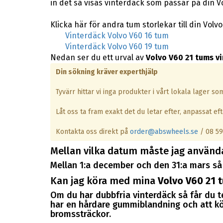
in det så visas vinterdäck som passar på din V
Klicka här för andra tum storlekar till din Volvo
Vinterdäck Volvo V60 16 tum
Vinterdäck Volvo V60 19 tum
Nedan ser du ett urval av
Volvo V60 21 tums v
Din sökning kräver experthjälp
Tyvärr hittar vi inga produkter i vårt lokala lager s
Låt oss ta fram exakt det du letar efter, anpassat efte
Kontakta oss direkt på
order@abswheels.se
/ 08 59
Mellan vilka datum måste jag använd
Mellan 1:a december och den 31:a mars så 
Kan jag köra med mina
Volvo V60 21 
Om du har dubbfria vinterdäck så får du 
har en hårdare gummiblandning och att kör
bromssträckor.