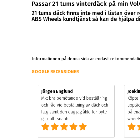
Passar 21 tums vinterdäck på min Vol
21 tums däck finns inte med i listan över
ABS Wheels kundtjänst så kan de hjälpa dig
Informationen på denna sida är endast rekommendation
GOOGLE RECENSIONER
Jörgen Englund
Joaki
gsäsongen.
Mkt bra bemötande vid beställning
Köpte 
ning men
och råd vid beställning av däck och
upptäc
 väldigt
fälg samt den dag jag åkte för byte
på ena
g som alla
gick allt snabbt.
wheels