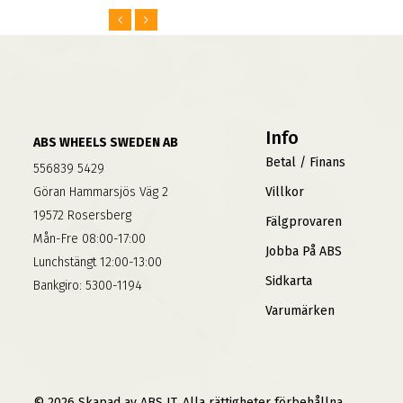
Info
ABS WHEELS SWEDEN AB
Betal / Finans
556839 5429
Göran Hammarsjös Väg 2
Villkor
19572 Rosersberg
Fälgprovaren
Mån-Fre 08:00-17:00
Jobba På ABS
Lunchstängt 12:00-13:00
Sidkarta
Bankgiro: 5300-1194
Varumärken
© 2026 Skapad av ABS IT. Alla rättigheter förbehållna.