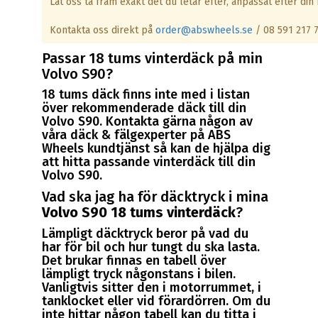
Låt oss ta fram exakt det du letar efter, anpassat efter din b
Kontakta oss direkt på
order@abswheels.se
/ 08 591 217 
Passar 18 tums vinterdäck på min
Volvo S90?
18 tums däck finns inte med i listan
över rekommenderade däck till din
Volvo S90. Kontakta gärna någon av
våra däck & fälgexperter på ABS
Wheels kundtjänst så kan de hjälpa dig
att hitta passande vinterdäck till din
Volvo S90.
Vad ska jag ha för däcktryck i mina
Volvo S90 18 tums vinterdäck
?
Lämpligt däcktryck beror på vad du
har för bil och hur tungt du ska lasta.
Det brukar finnas en tabell över
lämpligt tryck någonstans i bilen.
Vanligtvis sitter den i motorrummet, i
tanklocket eller vid förardörren. Om du
inte hittar någon tabell kan du titta i