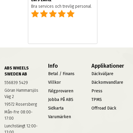
Bra services och trevlig personal.
Info
Applikationer
ABS WHEELS
Betal / Finans
Däckväljare
SWEDEN AB
Villkor
Däckomvandlare
556839 5429
Göran Hammarsjös
Fälgprovaren
Press
Väg 2
Jobba På ABS
TPMS
19572 Rosersberg
Sidkarta
Offroad Däck
Mån-Fre 08:00-
Varumärken
17:00
Lunchstängt 12:00-
13:00